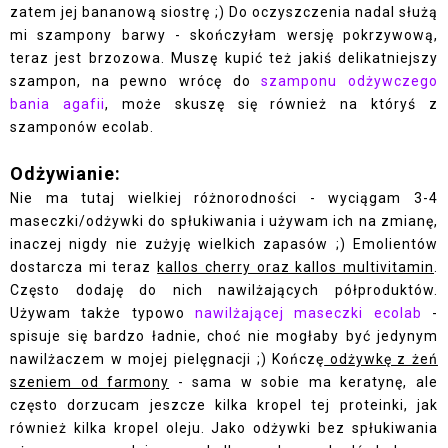
zatem jej bananową siostrę ;) Do oczyszczenia nadal służą
mi szampony barwy - skończyłam wersję pokrzywową,
teraz jest brzozowa. Muszę kupić też jakiś delikatniejszy
szampon, na pewno wrócę do
szamponu odżywczego
bania agafii
, może skuszę się również na któryś z
szamponów ecolab.
Odżywianie:
Nie ma tutaj wielkiej różnorodności - wyciągam 3-4
maseczki/odżywki do spłukiwania i używam ich na zmianę,
inaczej nigdy nie zużyję wielkich zapasów ;) Emolientów
dostarcza mi teraz
kallos cherry oraz kallos multivitamin
.
Często dodaję do nich nawilżających półproduktów.
Używam także typowo
nawilżającej maseczki ecolab
-
spisuje się bardzo ładnie, choć nie mogłaby być jedynym
nawilżaczem w mojej pielęgnacji ;) Kończę
odżywkę z żeń
szeniem od farmony
- sama w sobie ma keratynę, ale
często dorzucam jeszcze kilka kropel tej proteinki, jak
również kilka kropel oleju. Jako odżywki bez spłukiwania