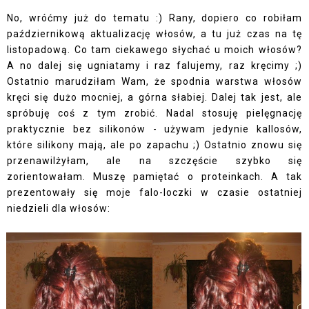
No, wróćmy już do tematu :) Rany, dopiero co robiłam
październikową aktualizację włosów, a tu już czas na tę
listopadową. Co tam ciekawego słychać u moich włosów?
A no dalej się ugniatamy i raz falujemy, raz kręcimy ;)
Ostatnio marudziłam Wam, że spodnia warstwa włosów
kręci się dużo mocniej, a górna słabiej. Dalej tak jest, ale
spróbuję coś z tym zrobić. Nadal stosuję pielęgnację
praktycznie bez silikonów - używam jedynie kallosów,
które silikony mają, ale po zapachu ;) Ostatnio znowu się
przenawilżyłam, ale na szczęście szybko się
zorientowałam. Muszę pamiętać o proteinkach. A tak
prezentowały się moje falo-loczki w czasie ostatniej
niedzieli dla włosów: