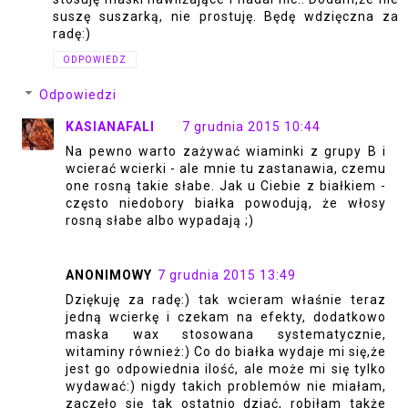
suszę suszarką, nie prostuję. Będę wdzięczna za
radę:)
ODPOWIEDZ
Odpowiedzi
KASIANAFALI
7 grudnia 2015 10:44
Na pewno warto zażywać wiaminki z grupy B i
wcierać wcierki - ale mnie tu zastanawia, czemu
one rosną takie słabe. Jak u Ciebie z białkiem -
często niedobory białka powodują, że włosy
rosną słabe albo wypadają ;)
ANONIMOWY
7 grudnia 2015 13:49
Dziękuję za radę:) tak wcieram właśnie teraz
jedną wcierkę i czekam na efekty, dodatkowo
maska wax stosowana systematycznie,
witaminy również:) Co do białka wydaje mi się,że
jest go odpowiednia ilość, ale może mi się tylko
wydawać:) nigdy takich problemów nie miałam,
zaczęło się tak ostatnio dziać, robiłam także