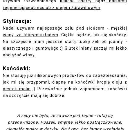
używam rozwodnionego
kallosa cherry
bądź
balsamu
regenerującego ecolab z olejem żurawinowym
.
Stylizacja:
Nadal używam najlepszego żelu pod słońcem -
męskiej
isany, ze starym składem
. Ciężko będzie, jak się skończy.
Na szczęście mam jeszcze starą tubkę żeli od joanny -
elastycznego i gumowego ;)
Glutek lniany
zaczął mi lekko
obciążać włosy.
Końcówki:
Nie stosuję już silikonowych produktów do zabezpieczania,
jak mi się przypomni, ciapnę na końcówki
kroplę oleju z
pestek malin
;) Przeważnie jednak zapominam, końcówki
na szczęście mają się dobrze.
A żeby nie było, że zawsze jest fajnie - tutaj są
przenawilżone. Puszek, smętne, lekko postrączkowane,
niemalże mokre w dotyku. Na żywo, bez lampy wyglądały