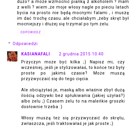
dużo? a może wzmocnić pianką z alkoholem ? mam
z welli ? wiem ,że moje włosy nagle po pieciu latach
bycia na prosto nie będą mocnymi falami , i muszę
im dać trochę czasu..ale chciałabym ,żeby skręt był
mocniejszy i dłużej się trzymal po tym żelu.
ODPOWIEDZ
Odpowiedzi
KASIANAFALI
2 grudnia 2015 10:40
Przyczyn może być kilka ;) Napisz mi, czy
wcześniej, jeśli je stylizowałaś, to końce też były
proste po jakimś czasie? Może muszą
przyzwyczaić się do tego cięcia.
Ale obciążyłaś je, maską albo właśnie zbyt dużą
ilością odżywki bez spłukiwania (jakiej użyłaś?)
albo żelu ;) Czasem żelu to na maleńkie groszki
dosłownie trzeba :)
Włosy muszą też się przyzwyczaić do skrętu,
zwłaszcza, jeśli traktowałaś je jak proste ;)