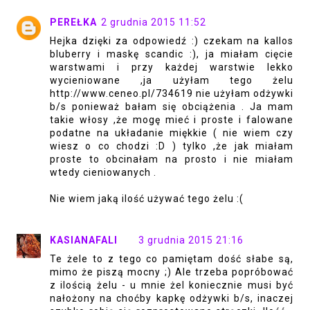
PEREŁKA
2 grudnia 2015 11:52
Hejka dzięki za odpowiedź :) czekam na kallos
bluberry i maskę scandic :), ja miałam cięcie
warstwami i przy każdej warstwie lekko
wycieniowane ,ja użyłam tego żelu
http://www.ceneo.pl/734619 nie użyłam odżywki
b/s ponieważ bałam się obciążenia . Ja mam
takie włosy ,że mogę mieć i proste i falowane
podatne na układanie miękkie ( nie wiem czy
wiesz o co chodzi :D ) tylko ,że jak miałam
proste to obcinałam na prosto i nie miałam
wtedy cieniowanych .
Nie wiem jaką ilość używać tego żelu :(
KASIANAFALI
3 grudnia 2015 21:16
Te żele to z tego co pamiętam dość słabe są,
mimo że piszą mocny ;) Ale trzeba popróbować
z ilością żelu - u mnie żel koniecznie musi być
nałożony na choćby kapkę odżywki b/s, inaczej