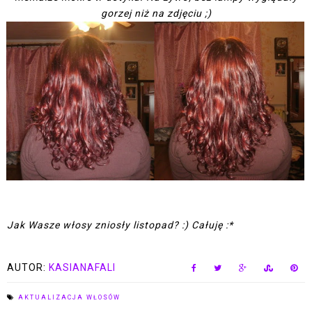
gorzej niż na zdjęciu ;)
Jak Wasze włosy zniosły listopad? :) Całuję :*
AUTOR:
KASIANAFALI
AKTUALIZACJA WŁOSÓW