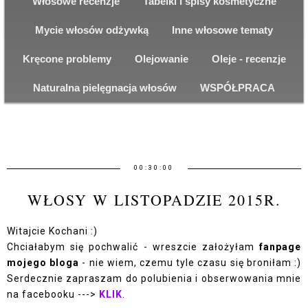
Włosowe recenzje
Tabelki i spisy kosmetyczne
Mycie włosów odżywką
Inne włosowe tematy
Kręcone problemy
Olejowanie
Oleje - recenzje
Naturalna pielęgnacja włosów
WSPÓŁPRACA
00:30:00
WŁOSY W LISTOPADZIE 2015R.
Witajcie Kochani :)
Chciałabym się pochwalić - wreszcie założyłam
fanpage
mojego bloga
- nie wiem, czemu tyle czasu się broniłam :)
Serdecznie zapraszam do polubienia i obserwowania mnie
na facebooku --->
KLIK
.