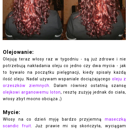
Olejowanie:
Olejuję teraz włosy raz w tygodniu - są już zdrowe i nie
potrzebują nakładania oleju co jedno czy dwa mycia - jak
to bywało na początku pielęgnacji, kiedy spisały każdą
ilość oleju. Nadal używam wspaniale dociążającego
oleju z
orzeszków ziemnych
. Dałam również ostatnią szansę
olejkowi arganowemu loton
, resztę zużyję jednak do ciała,
włosy zbyt mocno obciąża ;)
Mycie:
Włosy na co dzień myję bardzo przyjemną
maseczką
scandic fruit
. Już prawie mi się skończyła, wyciągam