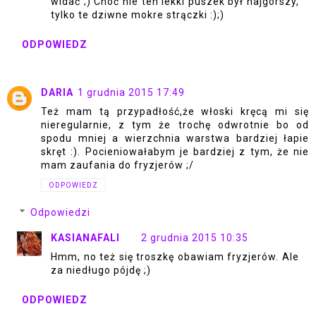
widać ;) Choć nie ten lekki puszek był najgorszy,
tylko te dziwne mokre strączki :);)
ODPOWIEDZ
DARIA
1 grudnia 2015 17:49
Też mam tą przypadłość,że włoski kręcą mi się
nieregularnie, z tym że trochę odwrotnie bo od
spodu mniej a wierzchnia warstwa bardziej łapie
skręt :). Pocieniowałabym je bardziej z tym, że nie
mam zaufania do fryzjerów ;/
ODPOWIEDZ
Odpowiedzi
KASIANAFALI
2 grudnia 2015 10:35
Hmm, no też się troszkę obawiam fryzjerów. Ale
za niedługo pójdę ;)
ODPOWIEDZ