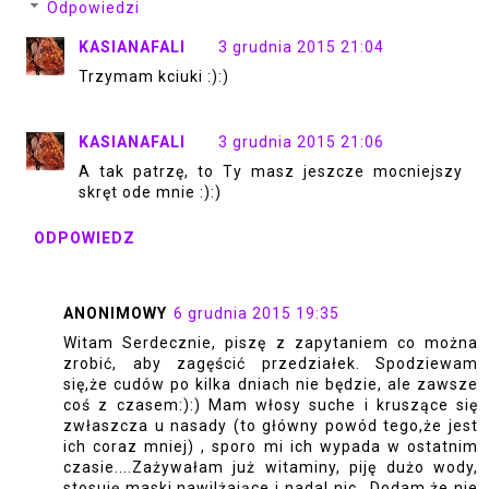
Odpowiedzi
KASIANAFALI
3 grudnia 2015 21:04
Trzymam kciuki :):)
KASIANAFALI
3 grudnia 2015 21:06
A tak patrzę, to Ty masz jeszcze mocniejszy
skręt ode mnie :):)
ODPOWIEDZ
ANONIMOWY
6 grudnia 2015 19:35
Witam Serdecznie, piszę z zapytaniem co można
zrobić, aby zagęścić przedziałek. Spodziewam
się,że cudów po kilka dniach nie będzie, ale zawsze
coś z czasem:):) Mam włosy suche i kruszące się
zwłaszcza u nasady (to główny powód tego,że jest
ich coraz mniej) , sporo mi ich wypada w ostatnim
czasie....Zażywałam już witaminy, piję dużo wody,
stosuję maski nawilżające i nadal nic.. Dodam,że nie