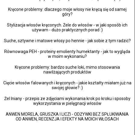
Kręcone problemy: dlaczego moje włosy nie kręcą się od samej
góry?
Stylizacja włosów kręconych. Żele do włosów - w jaki sposób ich
używam - dużo praktycznych porad :)
Suche, sztywne i matowe włosy po hennie - jak sobie z tym radzić?
Równowaga PEH - proteiny emolienty humektanty - jak to wygląda
w moim wykonaniu?
Kręcone problemy: bardzo suche loki, mimo stosowania
nawilżających produktów
Cięcie włosów falowanych i kręconych - jakie kształty miałam już na
swojej głowie? :)
Żel lniany - przepis ze zdjęciami wykonania krok po kroku i sposoby
wykorzystania w pielęgnacji włosów
ANWEN MORELA, GRUSZKA I LICZI - ODŻYWKI BEZ SPŁUKIWANIA
OD ANWEN, RECENZJA I EFEKTY NA MOICH WŁOSACH