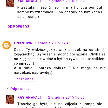
KASIANAFALI
2 grudnia 2015 10:37
Przestałam jeść śmieci hihi ;) I chyba pomógł
kompleks witaminek B, bo dostały po nim kopa i
dalej rosną;)
ODPOWIEDZ
UNKNOWN
1 grudnia 2015 17:40
Gdzie Ty widzisz jakikolwiek puszek na ostatnich
zdjęciach? ;) Są właśnie mocno dociążone. Chyba że
na zdjęciach nie widać a był na żywo - to już całkiem
co innego ;)
A u mnie - bardzo dobrze :) Nie mogę na nie
narzekać, naprawdę :)
ODPOWIEDZ
Odpowiedzi
KASIANAFALI
2 grudnia 2015 10:36
Troszkę go było, ale na zdjęciu z lampą nie