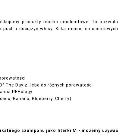
plikujemy produkty mocno emolientowe. To pozwala
ć puch i dociążyć włosy. Kilka mocno emolientowych
porowatości
Of The Day z Hebe do różnych porowatości
oanna PEHology
ocado, Banana, Blueberry, Cherry)
ikatnego szamponu jako literki M - możemy używać