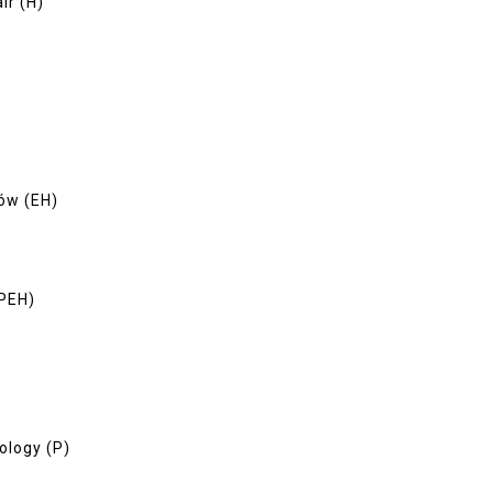
r (H)
ów (EH)
(PEH)
logy (P)