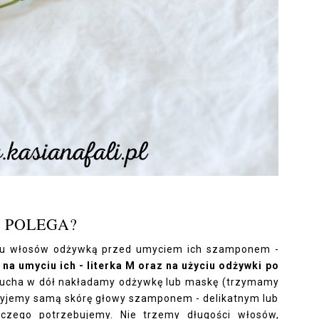
 POLEGA?
iu włosów odżywką przed umyciem ich szamponem -
 na umyciu ich - literka M oraz na użyciu odżywki po
ucha w dół nakładamy odżywkę lub maskę (trzymamy
ej myjemy samą skórę głowy szamponem - delikatnym lub
 czego potrzebujemy. Nie trzemy długości włosów,