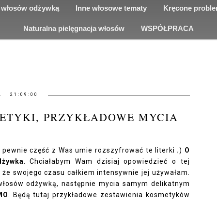
 włosów odżywką
Inne włosowe tematy
Kręcone probl
Naturalna pielęgnacja włosów
WSPÓŁPRACA
21:09:00
ETYKI, PRZYKŁADOWE MYCIA
 pewnie część z Was umie rozszyfrować te literki ;)
O
dżywka
. Chciałabym Wam dzisiaj opowiedzieć o tej
 że swojego czasu całkiem intensywnie jej używałam.
 włosów odżywką, następnie mycia samym delikatnym
MO
. Będą tutaj przykładowe zestawienia kosmetyków