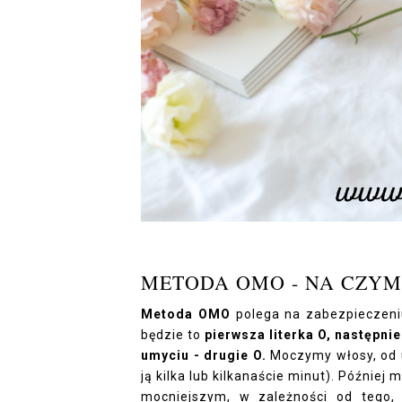
METODA OMO - NA CZYM
Metoda OMO
polega na zabezpieczen
będzie to
pierwsza literka O, następnie
umyciu - drugie O.
Moczymy włosy, od 
ją kilka lub kilkanaście minut). Późni
mocniejszym, w zależności od tego,