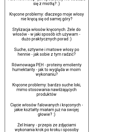
się z miotłą? :)
Kręcone problemy: dlaczego moje włosy
nie kręcą się od samej góry?
Stylizacja włosów kręconych. Żele do
włosów - w jaki sposób ich używam -
dużo praktycznych porad :)
Suche, sztywne i matowe włosy po
hennie - jak sobie z tym radzić?
Równowaga PEH - proteiny emolienty
humektanty - jak to wygląda w moim
wykonaniu?
Kręcone problemy: bardzo suche loki,
mimo stosowania nawilżających
produktów
Cięcie włosów falowanych i kręconych -
jakie kształty miałam już na swojej
głowie? :)
Żel lniany - przepis ze zdjęciami
wykonania krok po kroku i sposoby