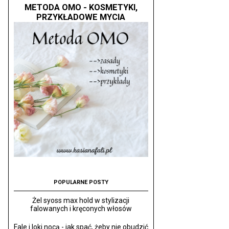
METODA OMO - KOSMETYKI,
PRZYKŁADOWE MYCIA
POPULARNE POSTY
Żel syoss max hold w stylizacji
falowanych i kręconych włosów
Fale i loki nocą - jak spać, żeby nie obudzić