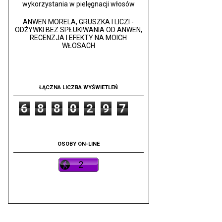
wykorzystania w pielęgnacji włosów
ANWEN MORELA, GRUSZKA I LICZI -
ODŻYWKI BEZ SPŁUKIWANIA OD ANWEN,
RECENZJA I EFEKTY NA MOICH
WŁOSACH
ŁĄCZNA LICZBA WYŚWIETLEŃ
6
8
8
0
2
9
7
OSOBY ON-LINE