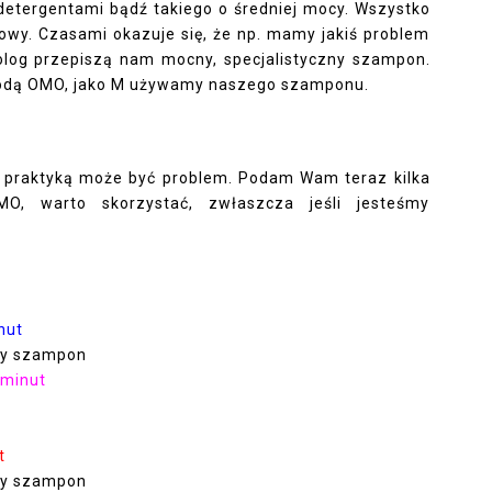
i detergentami bądź takiego o średniej mocy. Wszystko
owy. Czasami okazuje się, że np. mamy jakiś problem
olog przepiszą nam mocny, specjalistyczny szampon.
odą OMO, jako M używamy naszego szamponu.
 z praktyką może być problem. Podam Wam teraz kilka
, warto skorzystać, zwłaszcza jeśli jesteśmy
nut
ny szampon
 minut
t
ny szampon