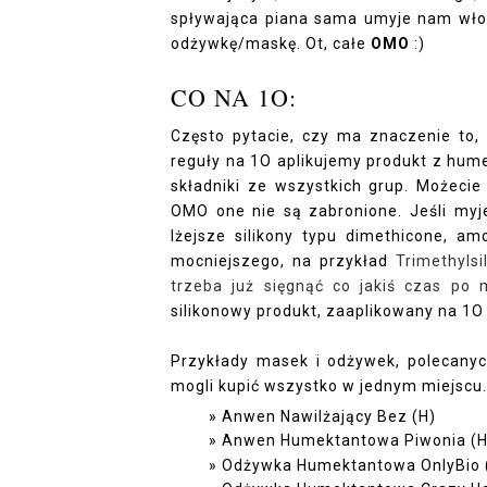
spływająca piana sama umyje nam wł
odżywkę/maskę. Ot, całe
OMO
:)
CO NA 1O:
Często pytacie, czy ma znaczenie to,
reguły na 1O aplikujemy produkt z hume
składniki ze wszystkich grup.
Możecie 
OMO one nie są zabronione. Jeśli myj
lżejsze silikony typu dimethicone, am
mocniejszego, na przykład
T
rimethyls
trzeba już sięgnąć co jakiś czas po
silikonowy produkt, zaaplikowany na 1
Przykłady masek i odżywek, polecanyc
mogli kupić wszystko w jednym miejscu.
Anwen Nawilżający Bez (H)
Anwen Humektantowa Piwonia (H
Odżywka Humektantowa OnlyBio 