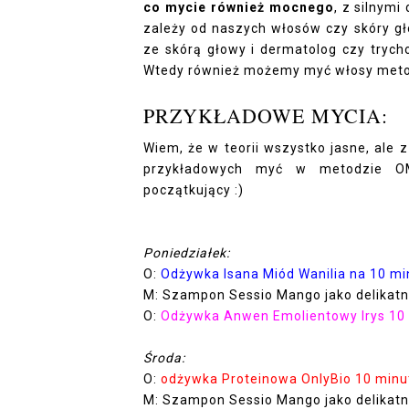
co mycie również mocnego
, z silnym
zależy od naszych włosów czy skóry gł
ze skórą głowy i dermatolog czy trych
Wtedy również możemy myć włosy met
PRZYKŁADOWE MYCIA:
Wiem, że w teorii wszystko jasne, ale
przykładowych myć w metodzie OMO
początkujący :)
Poniedziałek:
O:
Odżywka Isana Miód Wanilia na 10 mi
M: Szampon Sessio Mango jako delikat
O:
Odżywka Anwen Emolientowy Irys 10
Środa:
O:
odżywka Proteinowa OnlyBio 10 minu
M: Szampon Sessio Mango jako delikat