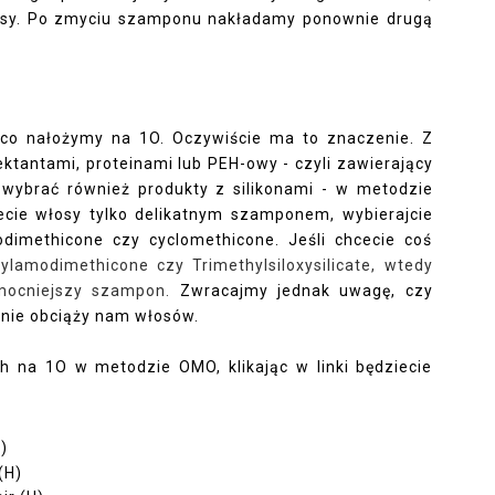
osy. Po zmyciu szamponu nakładamy ponownie drugą
 co nałożymy na 1O. Oczywiście ma to znaczenie. Z
ktantami, proteinami lub PEH-owy - czyli zawierający
wybrać również produkty z silikonami - w metodzie
ecie włosy tylko delikatnym szamponem, wybierajcie
odimethicone czy cyclomethicone. Jeśli chcecie coś
ilylamodimethicone czy
Trimethylsiloxysilicate, wtedy
 mocniejszy szampon.
Zwracajmy jednak uwagę, czy
O nie obciąży nam włosów.
h na 1O w metodzie OMO, klikając w linki będziecie
)
(H)