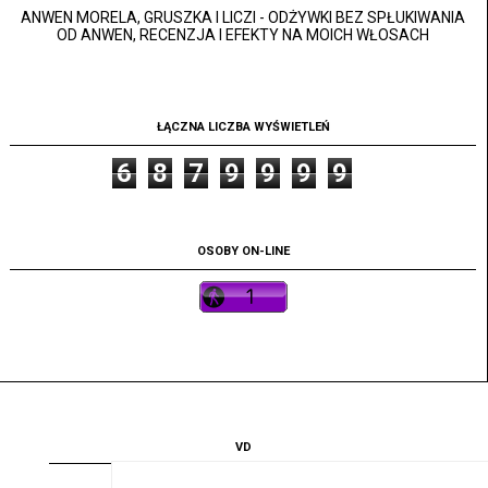
ANWEN MORELA, GRUSZKA I LICZI - ODŻYWKI BEZ SPŁUKIWANIA
OD ANWEN, RECENZJA I EFEKTY NA MOICH WŁOSACH
ŁĄCZNA LICZBA WYŚWIETLEŃ
6
8
7
9
9
9
9
OSOBY ON-LINE
VD
VD.pl