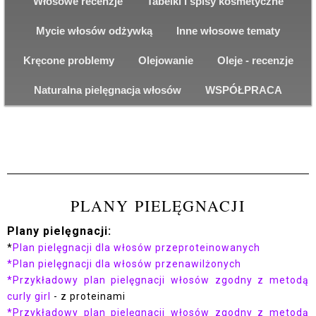
Włosowe recenzje
Tabelki i spisy kosmetyczne
Mycie włosów odżywką
Inne włosowe tematy
Kręcone problemy
Olejowanie
Oleje - recenzje
Naturalna pielęgnacja włosów
WSPÓŁPRACA
PLANY PIELĘGNACJI
Plany pielęgnacji:
*
Plan pielęgnacji dla włosów przeproteinowanych
*Plan pielęgnacji dla włosów przenawilżonych
*Przykładowy plan pielęgnacji włosów zgodny z metodą
curly girl
- z proteinami
*Przykładowy plan pielęgnacji włosów zgodny z metodą