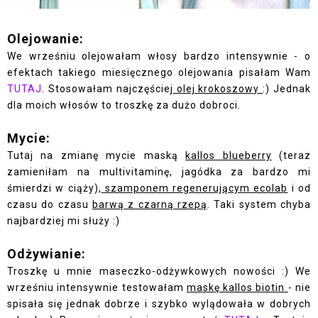
Olejowanie:
We wrześniu olejowałam włosy bardzo intensywnie - o
efektach takiego miesięcznego olejowania pisałam Wam
TUTAJ
. Stosowałam najczęściej
olej krokoszowy
:) Jednak
dla moich włosów to troszkę za dużo dobroci.
Mycie:
Tutaj na zmianę mycie maską
kallos blueberry
(teraz
zamieniłam na multivitaminę, jagódka za bardzo mi
śmierdzi w ciąży),
szamponem regenerującym ecolab
i od
czasu do czasu
barwą z czarną rzepą
. Taki system chyba
najbardziej mi służy :)
Odżywianie:
Troszkę u mnie maseczko-odżywkowych nowości :) We
wrześniu intensywnie testowałam
maskę kallos biotin
- nie
spisała się jednak dobrze i szybko wylądowała w dobrych