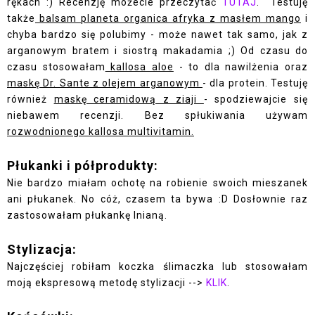
rękach :) Recenzję możecie przeczytać
TUTAJ
. Testuję
także
balsam planeta organica afryka z masłem mango
i
chyba bardzo się polubimy - może nawet tak samo, jak z
arganowym bratem i siostrą makadamia ;) Od czasu do
czasu stosowałam
kallosa aloe
- to dla nawilżenia oraz
maskę Dr. Sante z olejem arganowym
- dla protein. Testuję
również
maskę ceramidową z ziaji
- spodziewajcie się
niebawem recenzji. Bez spłukiwania używam
rozwodnionego kallosa multivitamin.
Płukanki i półprodukty:
Nie bardzo miałam ochotę na robienie swoich mieszanek
ani płukanek. No cóż, czasem ta bywa :D Dosłownie raz
zastosowałam płukankę lnianą.
Stylizacja:
Najczęściej robiłam koczka ślimaczka lub stosowałam
moją ekspresową metodę stylizacji -->
KLIK
.