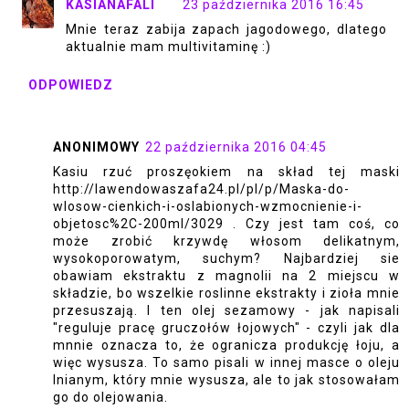
KASIANAFALI
23 października 2016 16:45
Mnie teraz zabija zapach jagodowego, dlatego
aktualnie mam multivitaminę :)
ODPOWIEDZ
ANONIMOWY
22 października 2016 04:45
Kasiu rzuć proszęokiem na skład tej maski
http://lawendowaszafa24.pl/pl/p/Maska-do-
wlosow-cienkich-i-oslabionych-wzmocnienie-i-
objetosc%2C-200ml/3029 . Czy jest tam coś, co
może zrobić krzywdę włosom delikatnym,
wysokoporowatym, suchym? Najbardziej sie
obawiam ekstraktu z magnolii na 2 miejscu w
składzie, bo wszelkie roslinne ekstrakty i zioła mnie
przesuszają. I ten olej sezamowy - jak napisali
"reguluje pracę gruczołów łojowych" - czyli jak dla
mnnie oznacza to, że ogranicza produkcję łoju, a
więc wysusza. To samo pisali w innej masce o oleju
lnianym, który mnie wysusza, ale to jak stosowałam
go do olejowania.