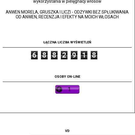
wykorzystania w pielęgnacji włosów
ANWEN MORELA, GRUSZKA I LICZI - ODŻYWKI BEZ SPŁUKIWANIA
OD ANWEN, RECENZJA I EFEKTY NA MOICH WŁOSACH
ŁĄCZNA LICZBA WYŚWIETLEŃ
6
8
8
2
9
1
8
OSOBY ON-LINE
VD