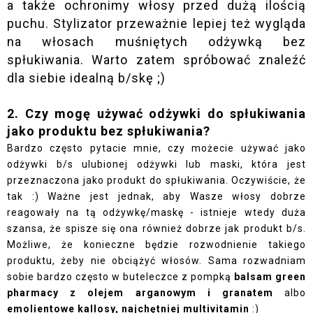
a także ochronimy włosy przed dużą ilością
puchu. Stylizator przeważnie lepiej też wygląda
na włosach muśniętych odżywką bez
spłukiwania. Warto zatem spróbować znaleźć
dla siebie idealną b/skę ;)
2. Czy mogę używać odżywki do spłukiwania
jako produktu bez spłukiwania?
Bardzo często pytacie mnie, czy możecie używać jako
odżywki b/s ulubionej odżywki lub maski, która jest
przeznaczona jako produkt do spłukiwania. Oczywiście, że
tak :) Ważne jest jednak, aby Wasze włosy dobrze
reagowały na tą odżywkę/maskę - istnieje wtedy duża
szansa, że spisze się ona również dobrze jak produkt b/s.
Możliwe, że konieczne będzie rozwodnienie takiego
produktu, żeby nie obciążyć włosów. Sama rozwadniam
sobie bardzo często w buteleczce z pompką
balsam green
pharmacy z olejem arganowym i granatem
albo
emolientowe kallosy, najchętniej multivitamin
:)