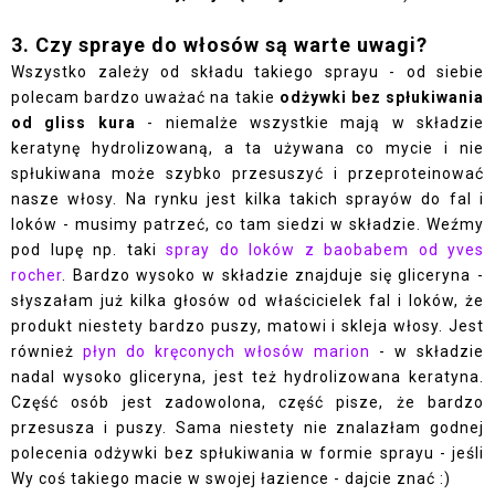
3. Czy spraye do włosów są warte uwagi?
Wszystko zależy od składu takiego sprayu - od siebie
polecam bardzo uważać na takie
odżywki bez spłukiwania
od gliss kura
- niemalże wszystkie mają w składzie
keratynę hydrolizowaną, a ta używana co mycie i nie
spłukiwana może szybko przesuszyć i przeproteinować
nasze włosy. Na rynku jest kilka takich sprayów do fal i
loków - musimy patrzeć, co tam siedzi w składzie. Weźmy
pod lupę np. taki
spray do loków z baobabem od yves
rocher
. Bardzo wysoko w składzie znajduje się gliceryna -
słyszałam już kilka głosów od właścicielek fal i loków, że
produkt niestety bardzo puszy, matowi i skleja włosy. Jest
również
płyn do kręconych włosów marion
- w składzie
nadal wysoko gliceryna, jest też hydrolizowana keratyna.
Część osób jest zadowolona, część pisze, że bardzo
przesusza i puszy. Sama niestety nie znalazłam godnej
polecenia odżywki bez spłukiwania w formie sprayu - jeśli
Wy coś takiego macie w swojej łazience - dajcie znać :)