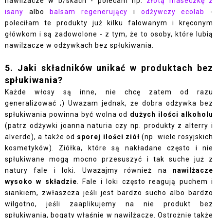
nawilżacze w b/skach - polecam np.
złotą maseczkę z
isany
albo
balsam regenerujący
i
odżywczy ecolab
-
poleciłam te produkty już kilku falowanym i kręconym
główkom i są zadowolone - z tym, że to osoby, które lubią
nawilżacze w odżywkach bez spłukiwania.
5. Jaki składników unikać w produktach bez
spłukiwania?
Każde włosy są inne, nie chcę zatem od razu
generalizować ;) Uważam jednak, że dobra odżywka bez
spłukiwania powinna być wolna od
dużych ilości alkoholu
(patrz odżywki joanna naturia czy np. produkty z alterry i
alverde), a także od
sporej ilości ziół
(np. wiele rosyjskich
kosmetyków). Ziółka, które są nakładane często i nie
spłukiwane mogą mocno przesuszyć i tak suche już z
natury fale i loki. Uważajmy również na
nawilżacze
wysoko w składzie
. Fale i loki często reagują puchem i
siankiem, zwłaszcza jeśli jest bardzo sucho albo bardzo
wilgotno, jeśli zaaplikujemy na nie produkt bez
spłukiwania, bogaty właśnie w nawilżacze. Ostrożnie także