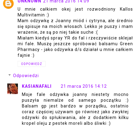
UNKNOWN
21 marca 2016 14:09
U mnie całkiem okej jest rozwodniony Kallos
Multivitamin :)
Mam odżywkę z Joanny miód i cytryna, ale średnio
się spisuje na moich włosach. Lekko je puszy i mam
wrażenie, że są po niej takie suche :(
Miałam kiedyś spray YR do fal i rzeczywiście sklejał
mi fale. Muszę jeszcze spróbować balsamu Green
Pharmacy - jako odżywka d/s działał u mnie całkiem
fajnie :)
ODPOWIEDZ
Odpowiedzi
KASIANAFALI
21 marca 2016 14:12
Moje fale odżywka joanny niestety mocno
puszyła niemalże od samego początku :)
Balsam gp jest bardzo w porządku, ostatnio
coraz częściej używam go również jako zwykłej
odżywki do spłukiwania, ale z dodatkiem kilku
kropel oleju z pestek moreli albo śliwki :)