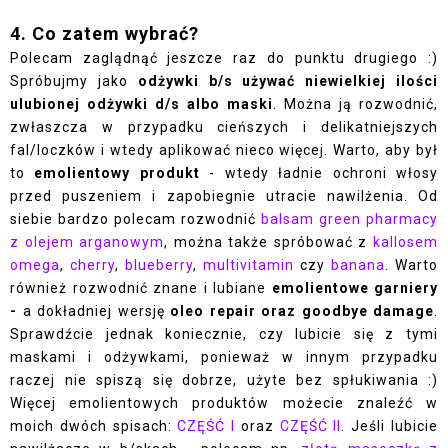
4. Co zatem wybrać?
Polecam zaglądnąć jeszcze raz do punktu drugiego :)
Spróbujmy jako
odżywki b/s używać niewielkiej ilości
ulubionej odżywki d/s albo maski
. Można ją rozwodnić,
zwłaszcza w przypadku cieńszych i delikatniejszych
fal/loczków i wtedy aplikować nieco więcej. Warto, aby był
to
emolientowy produkt
- wtedy ładnie ochroni włosy
przed puszeniem i zapobiegnie utracie nawilżenia. Od
siebie bardzo polecam rozwodnić
balsam green pharmacy
z olejem arganowym
, można także spróbować z
kallosem
omega
,
cherry
,
blueberry
,
multivitamin
czy
banana
. Warto
również rozwodnić znane i lubiane
emolientowe garniery
-
a dokładniej wersję
oleo repair oraz goodbye damage
.
Sprawdźcie jednak koniecznie, czy lubicie się z tymi
maskami i odżywkami, ponieważ w innym przypadku
raczej nie spiszą się dobrze, użyte bez spłukiwania :)
Więcej emolientowych produktów możecie znaleźć w
moich dwóch spisach:
CZĘŚĆ I
oraz
CZĘŚĆ II
. Jeśli lubicie