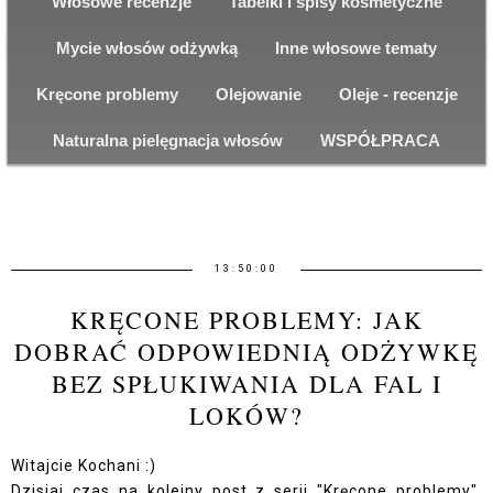
Włosowe recenzje
Tabelki i spisy kosmetyczne
Mycie włosów odżywką
Inne włosowe tematy
Kręcone problemy
Olejowanie
Oleje - recenzje
Naturalna pielęgnacja włosów
WSPÓŁPRACA
13:50:00
KRĘCONE PROBLEMY: JAK
DOBRAĆ ODPOWIEDNIĄ ODŻYWKĘ
BEZ SPŁUKIWANIA DLA FAL I
LOKÓW?
Witajcie Kochani :)
Dzisiaj czas na kolejny post z serii "Kręcone problemy".