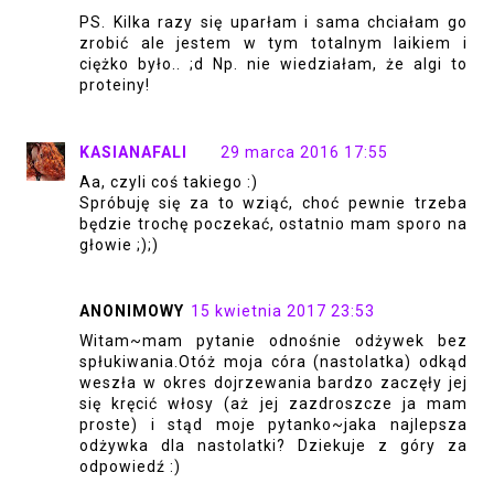
PS. Kilka razy się uparłam i sama chciałam go
zrobić ale jestem w tym totalnym laikiem i
ciężko było.. ;d Np. nie wiedziałam, że algi to
proteiny!
KASIANAFALI
29 marca 2016 17:55
Aa, czyli coś takiego :)
Spróbuję się za to wziąć, choć pewnie trzeba
będzie trochę poczekać, ostatnio mam sporo na
głowie ;);)
ANONIMOWY
15 kwietnia 2017 23:53
Witam~mam pytanie odnośnie odżywek bez
spłukiwania.Otóż moja córa (nastolatka) odkąd
weszła w okres dojrzewania bardzo zaczęły jej
się kręcić włosy (aż jej zazdroszcze ja mam
proste) i stąd moje pytanko~jaka najlepsza
odżywka dla nastolatki? Dziekuje z góry za
odpowiedź :)