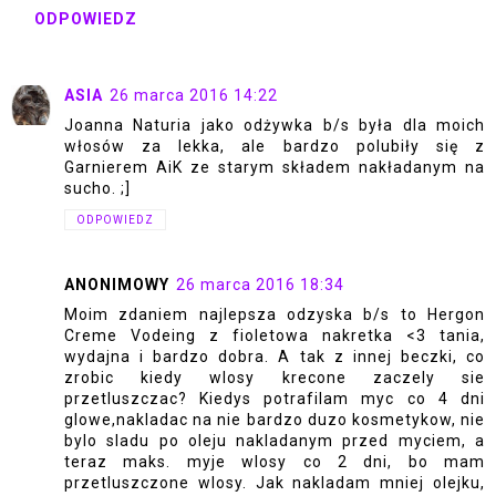
ODPOWIEDZ
ASIA
26 marca 2016 14:22
Joanna Naturia jako odżywka b/s była dla moich
włosów za lekka, ale bardzo polubiły się z
Garnierem AiK ze starym składem nakładanym na
sucho. ;]
ODPOWIEDZ
ANONIMOWY
26 marca 2016 18:34
Moim zdaniem najlepsza odzyska b/s to Hergon
Creme Vodeing z fioletowa nakretka <3 tania,
wydajna i bardzo dobra. A tak z innej beczki, co
zrobic kiedy wlosy krecone zaczely sie
przetluszczac? Kiedys potrafilam myc co 4 dni
glowe,nakladac na nie bardzo duzo kosmetykow, nie
bylo sladu po oleju nakladanym przed myciem, a
teraz maks. myje wlosy co 2 dni, bo mam
przetluszczone wlosy. Jak nakladam mniej olejku,