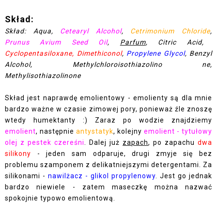
Skład:
Skład: Aqua,
Cetearyl Alcohol
,
Cetrimonium Chloride
,
Prunus Avium Seed Oil
,
Parfum
, Citric Acid,
Cyclopentasiloxane, Dimethiconol
,
Propylene Glycol
, Benzyl
Alcohol, Methylchloroisothiazolino ne,
Methylisothiazolinone
Skład jest naprawdę emolientowy - emolienty są dla mnie
bardzo ważne w czasie zimowej pory, ponieważ źle znoszę
wtedy humektanty :) Zaraz po wodzie znajdziemy
emolient
, następnie
antystatyk
, kolejny
emolient - tytułowy
olej z pestek czereśni
. Dalej już
zapach
, po zapachu
dwa
silikony
- jeden sam odparuje, drugi zmyje się bez
problemu szamponem z delikatniejszymi detergentami. Za
silikonami -
nawilżacz - glikol propylenowy
. Jest go jednak
bardzo niewiele - zatem maseczkę można nazwać
spokojnie typowo emolientową.