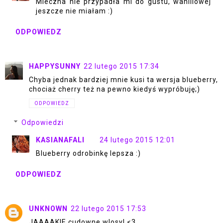
Mleczna nie przypadła mi do gustu, waniliowej
jeszcze nie miałam :)
ODPOWIEDZ
HAPPYSUNNY
22 lutego 2015 17:34
Chyba jednak bardziej mnie kusi ta wersja blueberry,
chociaż cherry też na pewno kiedyś wypróbuję;)
ODPOWIEDZ
Odpowiedzi
KASIANAFALI
24 lutego 2015 12:01
Blueberry odrobinkę lepsza :)
ODPOWIEDZ
UNKNOWN
22 lutego 2015 17:53
JAAAAKIE cudowne wlosy! <3