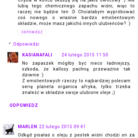
Chyba w końcu skuszę się na jakiś owocowy :) Nie
lubię tego chemicznego zapachu wiśni, więc to
raczej nie będzie ten :D Chciałabym wypróbować
coś nowego o właśnie bardzo emolientowym
składzie, może masz jakichś innych ulubieńców? :)
ODPOWIEDZ
Odpowiedzi
KASIANAFALI
24 lutego 2015 11:50
No zapaszek mógłby być nieco ładniejszy,
szkoda, że kallosy pachną przeważnie tak
dziwnie :)
Z emolientowych rzeczy to najbardziej polecam
serię planeta organica afryka, tylko trzeba
znaleźć w składzie swoje ulubione oleje ;)
ODPOWIEDZ
MARLEN
22 lutego 2015 09:41
Odkąd pisałaś o oleju z pestek wiśni chodzi on za