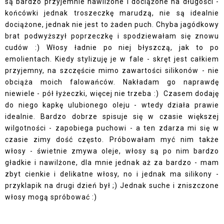
są bardzo przyjemnie nawilżone i dociążone na długości -
końcówki jednak troszeczkę marudzą, nie są idealnie
dociążone, jednak nie jest to żaden puch. Chyba jagódkowy
brat podwyższył poprzeczkę i spodziewałam się znowu
cudów :) Włosy ładnie po niej błyszczą, jak to po
emolientach. Kiedy stylizuję je w fale - skręt jest całkiem
przyjemny, na szczęście mimo zawartości silikonów - nie
obciąża moich falowańców. Nakładam go naprawdę
niewiele - pół łyżeczki, więcej nie trzeba :) Czasem dodaję
do niego kapkę ulubionego oleju - wtedy działa prawie
idealnie. Bardzo dobrze spisuje się w czasie większej
wilgotności - zapobiega puchowi - a ten zdarza mi się w
czasie zimy dość często. Próbowałam myć nim także
włosy - świetnie zmywa oleje, włosy są po nim bardzo
gładkie i nawilżone, dla mnie jednak aż za bardzo - mam
zbyt cienkie i delikatne włosy, no i jednak ma silikony -
przyklapik na drugi dzień był ;) Jednak suche i zniszczone
włosy mogą spróbować :)