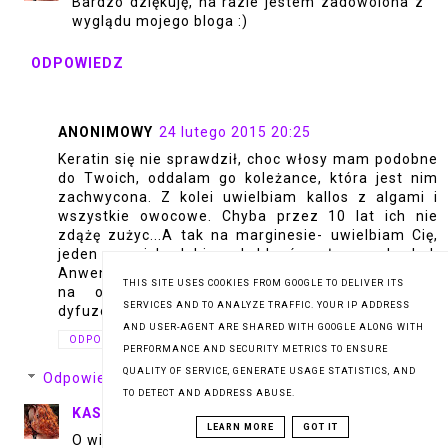
Bardzo dziękuję, na razie jestem zadowolona z
wyglądu mojego bloga :)
ODPOWIEDZ
ANONIMOWY
24 lutego 2015 20:25
Keratin się nie sprawdził, choc włosy mam podobne
do Twoich, oddalam go koleżance, która jest nim
zachwycona. Z kolei uwielbiam kallos z algami i
wszystkie owocowe. Chyba przez 10 lat ich nie
zdążę zużyc...A tak na marginesie- uwielbiam Cię,
jeden z moich ulubionych blogów włosowych obok
Anwen :D Uratował mi życie wpis o nakładaniu żelu
THIS SITE USES COOKIES FROM GOOGLE TO DELIVER ITS
na ociekajace wodą włosy i suszeniu ich
SERVICES AND TO ANALYZE TRAFFIC. YOUR IP ADDRESS
dyfuzorem..Dziękuję :* Lidka
AND USER-AGENT ARE SHARED WITH GOOGLE ALONG WITH
ODPOWIEDZ
PERFORMANCE AND SECURITY METRICS TO ENSURE
QUALITY OF SERVICE, GENERATE USAGE STATISTICS, AND
Odpowiedzi
TO DETECT AND ADDRESS ABUSE.
KASIANAFALI
25 lutego 2015 23:25
LEARN MORE
GOT IT
O widzisz, a ja keratin uwielbiam :)