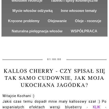
Włosowe recenzje
Tabelki i spisy kosmetyczne
Mycie włosów odżywką
Inne włosowe tematy
Kręcone problemy
Olejowanie
Oleje - recenzje
Naturalna pielęgnacja włosów
WSPÓŁPRACA
01:00:00
KALLOS CHERRY - CZY SPISAŁ SIĘ
TAK SAMO CUDOWNIE, JAK MOJA
UKOCHANA JAGÓDKA?
Witajcie Kochani :)
Jakiś czas temu dopadł mnie mały kallosowy szał :) Po
wspaniałych efektach wersji blueberry -
KLIK
-