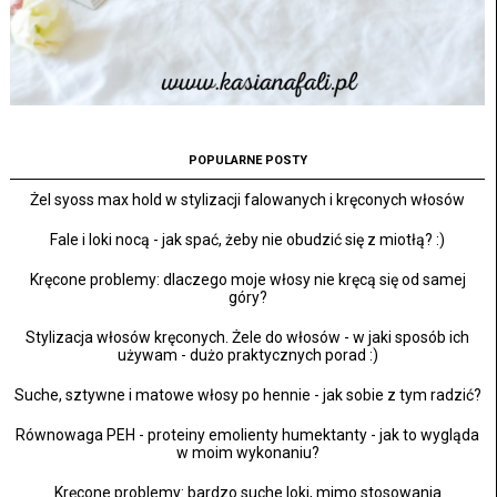
POPULARNE POSTY
Żel syoss max hold w stylizacji falowanych i kręconych włosów
Fale i loki nocą - jak spać, żeby nie obudzić się z miotłą? :)
Kręcone problemy: dlaczego moje włosy nie kręcą się od samej
góry?
Stylizacja włosów kręconych. Żele do włosów - w jaki sposób ich
używam - dużo praktycznych porad :)
Suche, sztywne i matowe włosy po hennie - jak sobie z tym radzić?
Równowaga PEH - proteiny emolienty humektanty - jak to wygląda
w moim wykonaniu?
Kręcone problemy: bardzo suche loki, mimo stosowania