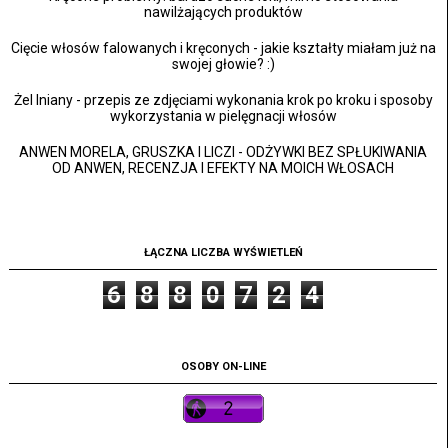
nawilżających produktów
Cięcie włosów falowanych i kręconych - jakie kształty miałam już na
swojej głowie? :)
Żel lniany - przepis ze zdjęciami wykonania krok po kroku i sposoby
wykorzystania w pielęgnacji włosów
ANWEN MORELA, GRUSZKA I LICZI - ODŻYWKI BEZ SPŁUKIWANIA
OD ANWEN, RECENZJA I EFEKTY NA MOICH WŁOSACH
ŁĄCZNA LICZBA WYŚWIETLEŃ
6
8
8
0
7
2
4
OSOBY ON-LINE