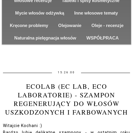
Włosowe recenzje
Tabelki i spisy kosmetyczne
Mycie włosów odżywką
Inne włosowe tematy
Kręcone problemy
Olejowanie
Oleje - recenzje
Naturalna pielęgnacja włosów
WSPÓŁPRACA
15:26:00
ECOLAB (EC LAB, ECO
LABORATORIE) - SZAMPON
REGENERUJĄCY DO WŁOSÓW
USZKODZONYCH I FARBOWANYCH
Witajcie Kochani :)
Bardzo lubię delikatne szampony - w ostatnim roku