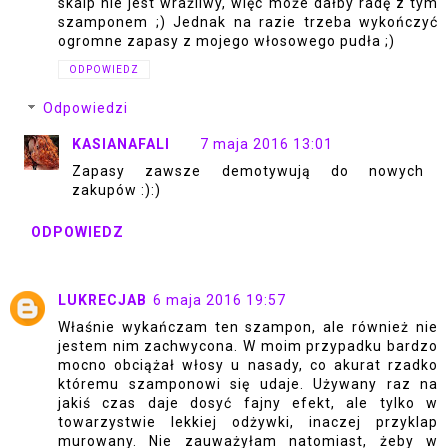
skalp nie jest wrażliwy, więc może dałby radę z tym
szamponem ;) Jednak na razie trzeba wykończyć
ogromne zapasy z mojego włosowego pudła ;)
ODPOWIEDZ
Odpowiedzi
KASIANAFALI
7 maja 2016 13:01
Zapasy zawsze demotywują do nowych
zakupów :):)
ODPOWIEDZ
LUKRECJAB
6 maja 2016 19:57
Właśnie wykańczam ten szampon, ale również nie
jestem nim zachwycona. W moim przypadku bardzo
mocno obciążał włosy u nasady, co akurat rzadko
któremu szamponowi się udaje. Używany raz na
jakiś czas daje dosyć fajny efekt, ale tylko w
towarzystwie lekkiej odżywki, inaczej przyklap
murowany. Nie zauważyłam natomiast, żeby w