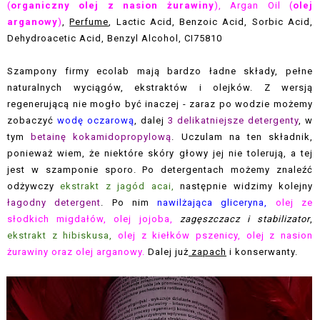
(
organiczny olej z nasion żurawiny
), Argan Oil (
olej
arganowy
)
,
Perfume
, Lactic Acid, Benzoic Acid, Sorbic Acid,
Dehydroacetic Acid, Benzyl Alcohol, CI75810
Szampony firmy ecolab mają bardzo ładne składy, pełne
naturalnych wyciągów, ekstraktów i olejków. Z wersją
regenerującą nie mogło być inaczej - zaraz po wodzie możemy
zobaczyć
wodę oczarową
, dalej
3 delikatniejsze detergenty
, w
tym
betainę kokamidopropylową
. Uczulam na ten składnik,
ponieważ wiem, że niektóre skóry głowy jej nie tolerują, a tej
jest w szamponie sporo. Po detergentach możemy znaleźć
odżywczy
ekstrakt z jagód acai
,
następnie widzimy kolejny
łagodny detergent
. Po nim
nawilżająca gliceryna,
olej ze
słodkich migdałów, olej jojoba,
zagęszczacz i stabilizator
,
ekstrakt z hibiskusa,
olej z kiełków pszenicy, olej z nasion
żurawiny oraz olej arganowy.
Dalej już
zapach
i konserwanty.