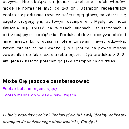
odżywia. Nie obciąża on jednak absolutnie moich włosów,
mogę je normalnie myć co 2-3 dni. Szampon regenerujący
ecolab nie podrażnia również skóry mojej głowy, co zdarza się
często drogeryjnym, perłowym szamponom. Myślę, że może
świetnie się spisać na włosach suchych, zniszczonych i
potrzebujących dociążenia. Produkt dobrze domywa oleje i
inne mieszanki, chociaż ja oleje zmywam nawet odżywką,
zatem miejcie to na uwadze ;) Nie jest to na pewno mocny
zawodnik i co jakiś czas trzeba będzie użyć produktu z SLS-
em, jednak bardzo polecam go jako szampon na co dzień.
Może Cię jeszcze zainteresować:
Ecolab balsam regenerujący
Ecolab maska do włosów nawilżająca
Lubicie produkty ecolab? Znalazłyście już swój idealny, delikatny
szampon do codziennego stosowania? :) Całuję :*