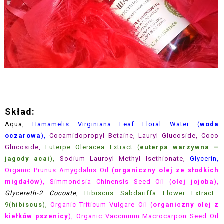
Skład:
Aqua,
Hamamelis Virginiana Leaf Floral Water (
woda
oczarowa
),
Cocamidopropyl
Betaine,
Lauryl Glucoside, Coco
Glucoside,
Euterpe Oleracea Extract (
euterpa warzywna –
jagody acai
),
Sodium Lauroyl Methyl Isethionate,
Glycerin,
Organic Prunus Amygdalus Oil (
organiczny olej ze słodkich
migdałów
), Simmondsia Chinensis Seed Oil (
olej jojoba
),
Glycereth-2 Cocoate
,
Hibiscus Sabdariffa Flower Extract
9(
hibiscus
),
Organic Triticum Vulgare Oil (
organiczny olej z
kiełków pszenicy
), Organic Vaccinium Macrocarpon Seed Oil