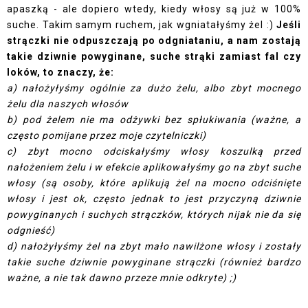
apaszką - ale dopiero wtedy, kiedy włosy są już w 100%
suche. Takim samym ruchem, jak wgniatałyśmy żel :)
Jeśli
strączki nie odpuszczają po odgniataniu, a nam zostają
takie dziwnie powyginane, suche strąki zamiast fal czy
loków, to znaczy, że:
a) nałożyłyśmy ogólnie za dużo żelu, albo zbyt mocnego
żelu dla naszych włosów
b) pod żelem nie ma odżywki bez spłukiwania (ważne, a
często pomijane przez moje czytelniczki)
c) zbyt mocno odciskałyśmy włosy koszulką przed
nałożeniem żelu i w efekcie aplikowałyśmy go na zbyt suche
włosy (są osoby, które aplikują żel na mocno odciśnięte
włosy i jest ok, często jednak to jest przyczyną dziwnie
powyginanych i suchych strączków, których nijak nie da się
odgnieść)
d) nałożyłyśmy żel na zbyt mało nawilżone włosy i zostały
takie suche dziwnie powyginane strączki (również bardzo
ważne, a nie tak dawno przeze mnie odkryte) ;)