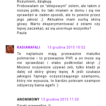
Rozumiem, dziękuję.
Próbowałam ze "sklepowym" żelem, ale takim z
niższej półki, bo taki miałam w domu i się nie
sprawdził w żaden sposób, ale to pewnie przez
jego jakość ;). Aktualnie mam suchą skórę
głowy. Warto eksperymentować z żelami czy
lepiej zaczekać, aż się unormuje wszystko?
Paula
KASIANAFALI
13 grudnia 2015 10:52
Te najtańsze mają przeważnie malutko
polimerów i to przeważnie PVP, a on może się
nie sprawdzać i słabo podkreślać skręt ;)
Możesz oczywiście używać żeli, tylko kładź je
dalej od skóry głowy lepiej. A jeśli szukasz
jakiegoś fajnego oczyszczającego szamponu,
który nie wysusza, to bardzo polecam szampon
odżywczy bania agafii :)
ANONIMOWY
13 grudnia 2015 11:50
Dzięki wieeeelkie :)!