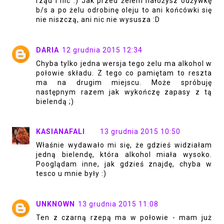
rząd i nic :) Jak przed żelem nałożysz odżywkę
b/s a po żelu odrobinę oleju to ani końcówki się
nie niszczą, ani nic nie wysusza :D
DARIA
12 grudnia 2015 12:34
Chyba tylko jedna wersja tego żelu ma alkohol w
połowie składu. Z tego co pamiętam to reszta
ma na drugim miejscu. Może spróbuję
następnym razem jak wykończę zapasy z tą
bielendą ;)
KASIANAFALI
13 grudnia 2015 10:50
Właśnie wydawało mi się, że gdzieś widziałam
jedną bielendę, która alkohol miała wysoko.
Pooglądam inne, jak gdzieś znajdę, chyba w
tesco u mnie były :)
UNKNOWN
13 grudnia 2015 11:08
Ten z czarną rzepą ma w połowie - mam już