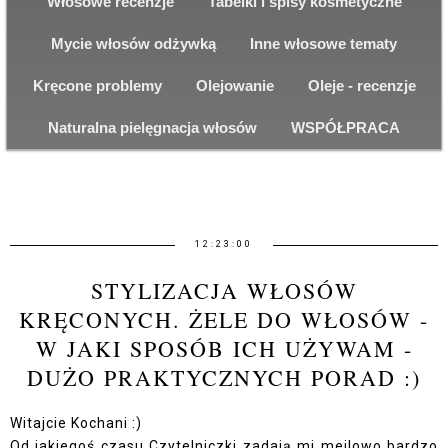
Włosowe recenzje
Tabelki i spisy kosmetyczne
Mycie włosów odżywką
Inne włosowe tematy
Kręcone problemy
Olejowanie
Oleje - recenzje
Naturalna pielęgnacja włosów
WSPÓŁPRACA
12:23:00
STYLIZACJA WŁOSÓW
KRĘCONYCH. ŻELE DO WŁOSÓW -
W JAKI SPOSÓB ICH UŻYWAM -
DUŻO PRAKTYCZNYCH PORAD :)
Witajcie Kochani :)
Od jakiegoś czasu Czytelniczki zadają mi meilowo bardzo