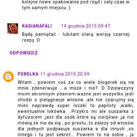
kolejne nowe opakowanie pod rząd i cały czas w
tym samym miejscu :)
KASIANAFALI
14 grudnia 2015 09:47
Będę pamiętać - lubiłam starą wersję czarnej
rzepy :D
ODPOWIEDZ
PEREŁKA
11 grudnia 2015 20:59
Witam , powiem coś za co wiele blogerek się na
mnie zdenerwuje , a może i nie? :D Dziewczyny
moim skromnym zdaniem ważne jest wszystko jeśli
chodzi o pielęgnacje włosów ,ale nie czarujmy się
mieć naprawdę super loczki to papiloty ,wałki,
ewentualnie lokówka . Przykro mi ale suszarka z
dyfuzorem ,jest dla osób które są cierpliwe ,ja nie
mówię że nie da się , po prostu ,to zależy od włosów
dla jednych podpasuje suszarka a dla innych ,co
innego i tu jest sekret... Powiem to na sobie , ja