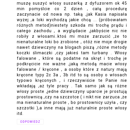
muszę suszyć włosy suszarką z dyfuzorem ok 45
min pomyślcie co 2 dzień , całą procedurę
zaczynacie od nowa np. taką ,jak Kasia napisała
wyżej ,a loki wychodzą jakie chcą ... (próbowałam
różnych metod)niestety szkoda mi trochę prądu i
całego zachodu , a wyglądacie ,jakbyście nic nie
robiły z włosami..ktoś mi może zarzucić ,że to
nienaturalne loki bo zrobione , otóż nie moje drogie
nawet dziewczyny na blogach piszą ,różne metody
koczki ślimaczki ,czy jakieś tam turbany . Włosy
falowane , które są podatne na skręt i trochę je
podkręcicie nie ważne ,jaką metodą macie włosy
falowane / kręcone , a osoby które z natury mają
kręcone typy 2c 3a , 3b itd to są osoby o włosach
typowo kręconych , i rzeczywiście te Panie nie
wkładają ,aż tyle pracy . Tak samo jak są różne
włosy proste ,jedne dziewczyny uparcie je prostują
prostownicą ,czy na szczotce ( i nikt nie zarzuca ,że
ma nienaturalne proste , bo prostownicy użyła , czy
szczotki ),a inne mają już naturalnie proste włosy
itd.
ODPOWIEDZ