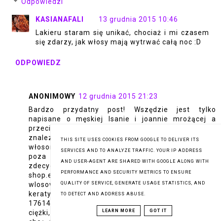
Odpowiedzi
KASIANAFALI
13 grudnia 2015 10:46
Lakieru staram się unikać, chociaż i mi czasem
się zdarzy, jak włosy mają wytrwać całą noc :D
ODPOWIEDZ
ANONIMOWY
12 grudnia 2015 21:23
Bardzo przydatny post! Wszędzie jest tylko
napisane o męskiej Isanie i joannie mrożącej a
przecież w składzie jest alkohol :( dlatego
znalezienie nowego żelu do włosów (przed
THIS SITE USES COOKIES FROM GOOGLE TO DELIVER ITS
włosomaniactwem torturowałam je piankami) było
SERVICES AND TO ANALYZE TRAFFIC. YOUR IP ADDRESS
poza moją cierpliwością, ale w końcu
AND USER-AGENT ARE SHARED WITH GOOGLE ALONG WITH
zdecydowałam się na: http://www.m-
PERFORMANCE AND SECURITY METRICS TO ENSURE
shop.eu/pol_pl_Bielenda-Graffiti-3D-Zel-do-
QUALITY OF SERVICE, GENERATE USAGE STATISTICS, AND
wlosow-MOCNY-z-kwasem-hialuronowym-i-
keratyna-niebieski-250-g-5904879002248-
TO DETECT AND ADDRESS ABUSE.
17614_1.jpg i jestem zadowolona ;d żel nie jest za
LEARN MORE
GOT IT
ciężki, bardzo przydaje się też jak upinam włosy i nie