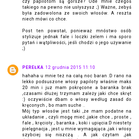
czy papilotom są gorsze? Ode mnie czegoś
takiego na pewno nie usłyszysz ;) Ważne, żebyś
była zadowolona ze swoich włosów. A reszta
niech mówi co chce.
Post ten powstał, ponieważ mnóstwo osób
stylizuje jednak fale i loczki żelem i ma sporo
pytań i wątpliwości, jeśli chodzi o jego używanie
;)
PEREŁKA
12 grudnia 2015 11:10
hahaha u mnie też na całą noc baran :D rano na
lekko podsuszone włosy papiloty właśnie maks
20 min i juz mam pokręcone a baranka brak
,czasami dłużej trzymam zależy jaki chce skręt
:) oczywiście dbam o włosy według zasad do
kręconych , bo mam suche ..
Mój typ włosów jest taki ,że mam podatne na
układanie , czyli mogę mieć ,jakie chce , proste ,
fale , kręcioły , baranka , koki i upięcia:D niestety
pielęgnacja , jest u mnie wymagająca ,jak i włosy
szybciej się niszczą . A jak czytam ,jak