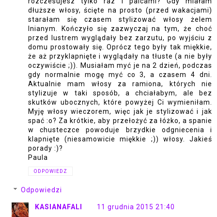
rozczesujesz tylko raz i palcami? Gdy miałam
dłuższe włosy, ścięte na prosto (przed wakacjami)
starałam się czasem stylizować włosy żelem
lnianym. Kończyło się zazwyczaj na tym, że choć
przed lustrem wyglądały bez zarzutu, po wyjściu z
domu prostowały się. Oprócz tego były tak miękkie,
że aż przyklapnięte i wyglądały na tłuste (a nie były
oczywiście ;)). Musiałam myć je na 2 dzień, podczas
gdy normalnie mogę myć co 3, a czasem 4 dni.
Aktualnie mam włosy za ramiona, których nie
stylizuje w taki sposób, a chciałabym, ale bez
skutków ubocznych, które powyżej Ci wymieniłam.
Myję włosy wieczorem, więc jak je stylizować i jak
spać :o? Za krótkie, aby przełożyć za łóżko, a spanie
w chusteczce powoduje brzydkie odgniecenia i
klapnięte (niesamowicie miękkie ;)) włosy. Jakieś
porady :)?
Paula
ODPOWIEDZ
Odpowiedzi
KASIANAFALI
11 grudnia 2015 21:40