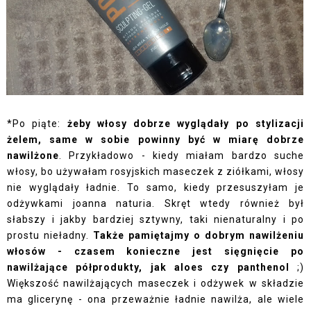
*Po piąte:
żeby włosy dobrze wyglądały po stylizacji
żelem, same w sobie powinny być w miarę dobrze
nawilżone
. Przykładowo - kiedy miałam bardzo suche
włosy, bo używałam rosyjskich maseczek z ziółkami, włosy
nie wyglądały ładnie. To samo, kiedy przesuszyłam je
odżywkami joanna naturia. Skręt wtedy również był
słabszy i jakby bardziej sztywny, taki nienaturalny i po
prostu nieładny.
Także pamiętajmy o dobrym nawilżeniu
włosów - czasem konieczne jest sięgnięcie po
nawilżające półprodukty, jak aloes czy panthenol
;)
Większość nawilżających maseczek i odżywek w składzie
ma glicerynę - ona przeważnie ładnie nawilża, ale wiele