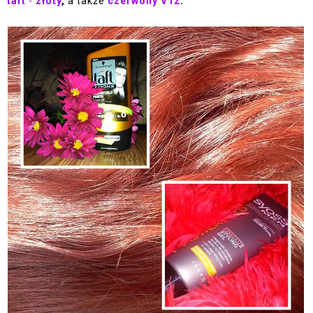
taft
-
złoty
,
a także
czerwony V12
.