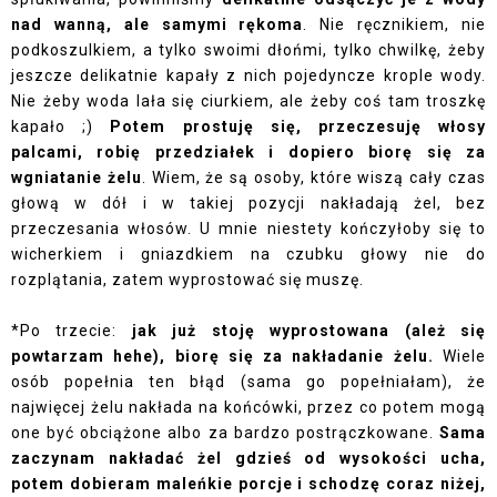
nad wanną, ale samymi rękoma
. Nie ręcznikiem, nie
podkoszulkiem, a tylko swoimi dłońmi, tylko chwilkę, żeby
jeszcze delikatnie kapały z nich pojedyncze krople wody.
Nie żeby woda lała się ciurkiem, ale żeby coś tam troszkę
kapało ;)
Potem prostuję się, przeczesuję włosy
palcami, robię przedziałek i dopiero biorę się za
wgniatanie żelu
. Wiem, że są osoby, które wiszą cały czas
głową w dół i w takiej pozycji nakładają żel, bez
przeczesania włosów. U mnie niestety kończyłoby się to
wicherkiem i gniazdkiem na czubku głowy nie do
rozplątania, zatem wyprostować się muszę.
*Po trzecie:
jak już stoję wyprostowana (ależ się
powtarzam hehe), biorę się za nakładanie żelu.
Wiele
osób popełnia ten błąd (sama go popełniałam), że
najwięcej żelu nakłada na końcówki, przez co potem mogą
one być obciążone albo za bardzo postrączkowane.
Sama
zaczynam nakładać żel gdzieś od wysokości ucha,
potem dobieram maleńkie porcje i schodzę coraz niżej,