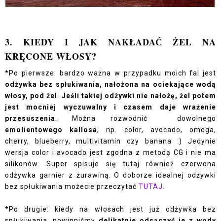
3. KIEDY I JAK NAKŁADAĆ ŻEL NA
KRĘCONE WŁOSY?
*Po pierwsze: bardzo ważna w przypadku moich fal jest
odżywka bez spłukiwania, nałożona na ociekające wodą
włosy, pod żel
.
Jeśli takiej odżywki nie nałożę, żel potem
jest mocniej wyczuwalny i czasem daje wrażenie
przesuszenia
. Można rozwodnić dowolnego
emolientowego kallosa
, np. color, avocado, omega,
cherry, blueberry, multivitamin czy banana :) Jedynie
wersja color i avocado jest zgodna z metodą CG i nie ma
silikonów. Super spisuje się tutaj również czerwona
odżywka garnier z żurawiną. O doborze idealnej odżywki
bez spłukiwania możecie przeczytać
TUTAJ
.
*Po drugie: kiedy na włosach jest już odżywka bez
spłukiwania, powinniśmy
delikatnie odsączyć je z wody