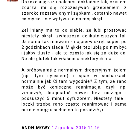
Rozczesuję raz i palcami, dokładnie tak, czasem
zdarza mi się rozczesywać grzebieniem z
szeroko rozstawionymi ząbkami, ostatnio nawet
co mycie - nie wpływa to na mój skręt.
Żel lniany ma to do siebie, że lubi prostować
niestety skręt, zwłaszcza delikatniejszych fal.
Ja sama tak miewam - najpierw skręt super, po
2 godzinkach siada. Miękkie też lubią po nim być
i jakby tłuste - ale to często jak się za dużo da.
No ale glutek tak właśnie u niektórych ma.
A próbowałaś z normalnym drogeryjnym żelem
(np, tym syossem) i spać w sucharkach
normalnie jak Ci tam wygodnie? Z tym, że rano
może być konieczna reanimacja, czyli np.
zmoczyć, dougniatać nawet bez niczego i
podsuszyć 5 minut dyfuzorem. Niestety fale i
loczki trzeba rano często reanimować i sama
nic nie mogę u siebie na to poradzić ;)
ANONIMOWY
12 grudnia 2015 11:16