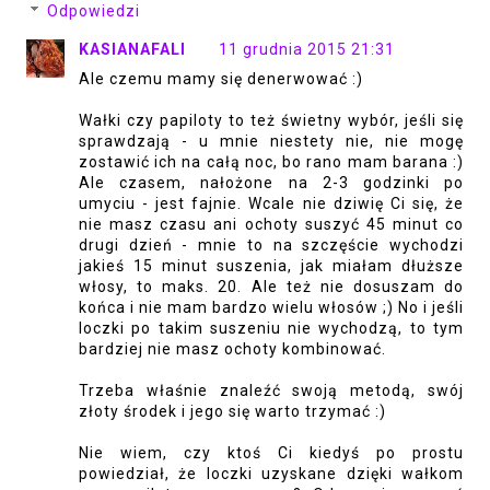
Odpowiedzi
KASIANAFALI
11 grudnia 2015 21:31
Ale czemu mamy się denerwować :)
Wałki czy papiloty to też świetny wybór, jeśli się
sprawdzają - u mnie niestety nie, nie mogę
zostawić ich na całą noc, bo rano mam barana :)
Ale czasem, nałożone na 2-3 godzinki po
umyciu - jest fajnie. Wcale nie dziwię Ci się, że
nie masz czasu ani ochoty suszyć 45 minut co
drugi dzień - mnie to na szczęście wychodzi
jakieś 15 minut suszenia, jak miałam dłuższe
włosy, to maks. 20. Ale też nie dosuszam do
końca i nie mam bardzo wielu włosów ;) No i jeśli
loczki po takim suszeniu nie wychodzą, to tym
bardziej nie masz ochoty kombinować.
Trzeba właśnie znaleźć swoją metodą, swój
złoty środek i jego się warto trzymać :)
Nie wiem, czy ktoś Ci kiedyś po prostu
powiedział, że loczki uzyskane dzięki wałkom