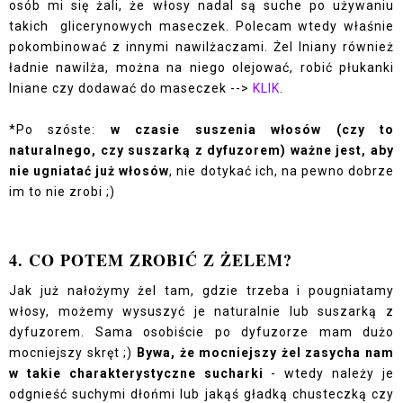
osób mi się żali, że włosy nadal są suche po używaniu
takich glicerynowych maseczek. Polecam wtedy właśnie
pokombinować z innymi nawilżaczami. Żel lniany również
ładnie nawilża, można na niego olejować, robić płukanki
lniane czy dodawać do maseczek -->
KLIK
.
*Po szóste:
w czasie suszenia włosów (czy to
naturalnego, czy suszarką z dyfuzorem) ważne jest, aby
nie ugniatać już włosów
, nie dotykać ich, na pewno dobrze
im to nie zrobi ;)
4. CO POTEM ZROBIĆ Z ŻELEM?
Jak już nałożymy żel tam, gdzie trzeba i pougniatamy
włosy, możemy wysuszyć je naturalnie lub suszarką z
dyfuzorem. Sama osobiście po dyfuzorze mam dużo
mocniejszy skręt ;)
Bywa, że mocniejszy żel zasycha nam
w takie charakterystyczne sucharki
- wtedy należy je
odgnieść suchymi dłońmi lub jakąś gładką chusteczką czy