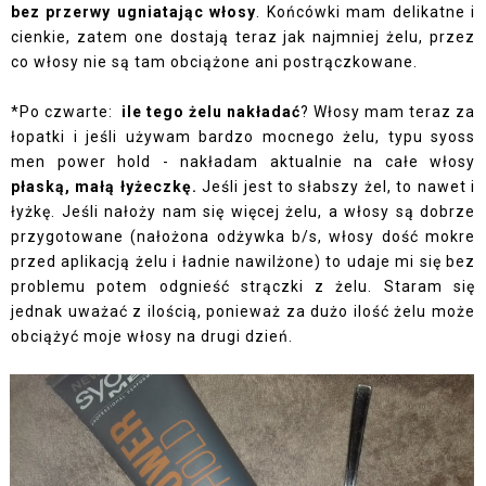
bez przerwy ugniatając włosy
. Końcówki mam delikatne i
cienkie, zatem one dostają teraz jak najmniej żelu, przez
co włosy nie są tam obciążone ani postrączkowane.
*Po czwarte:
ile tego żelu nakładać
? Włosy mam teraz za
łopatki i jeśli używam bardzo mocnego żelu, typu syoss
men power hold - nakładam aktualnie na całe włosy
płaską, małą łyżeczkę.
Jeśli jest to słabszy żel, to nawet i
łyżkę. Jeśli nałoży nam się więcej żelu, a włosy są dobrze
przygotowane (nałożona odżywka b/s, włosy dość mokre
przed aplikacją żelu i ładnie nawilżone) to udaje mi się bez
problemu potem odgnieść strączki z żelu. Staram się
jednak uważać z ilością, ponieważ za dużo ilość żelu może
obciążyć moje włosy na drugi dzień.