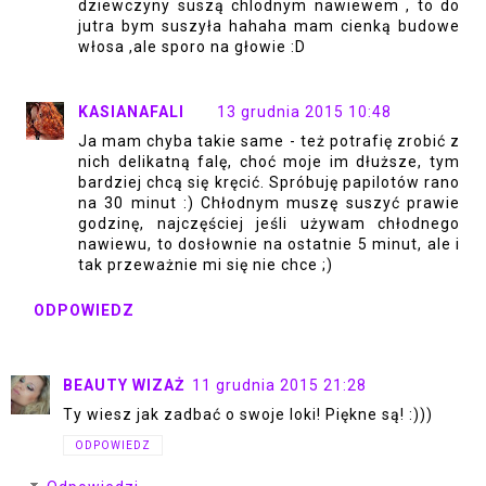
dziewczyny suszą chlodnym nawiewem , to do
jutra bym suszyła hahaha mam cienką budowe
włosa ,ale sporo na głowie :D
KASIANAFALI
13 grudnia 2015 10:48
Ja mam chyba takie same - też potrafię zrobić z
nich delikatną falę, choć moje im dłuższe, tym
bardziej chcą się kręcić. Spróbuję papilotów rano
na 30 minut :) Chłodnym muszę suszyć prawie
godzinę, najczęściej jeśli używam chłodnego
nawiewu, to dosłownie na ostatnie 5 minut, ale i
tak przeważnie mi się nie chce ;)
ODPOWIEDZ
BEAUTY WIZAŻ
11 grudnia 2015 21:28
Ty wiesz jak zadbać o swoje loki! Piękne są! :)))
ODPOWIEDZ