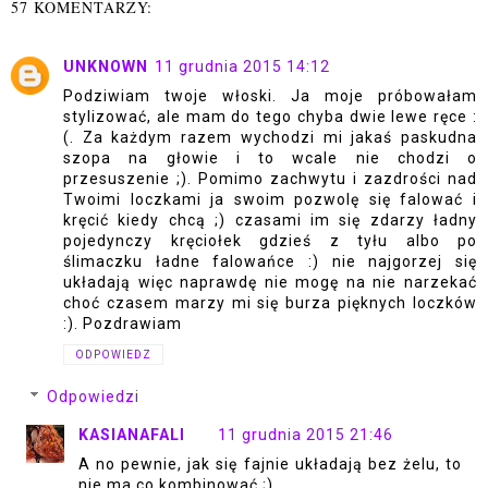
57 KOMENTARZY:
UNKNOWN
11 grudnia 2015 14:12
Podziwiam twoje włoski. Ja moje próbowałam
stylizować, ale mam do tego chyba dwie lewe ręce :
(. Za każdym razem wychodzi mi jakaś paskudna
szopa na głowie i to wcale nie chodzi o
przesuszenie ;). Pomimo zachwytu i zazdrości nad
Twoimi loczkami ja swoim pozwolę się falować i
kręcić kiedy chcą ;) czasami im się zdarzy ładny
pojedynczy kręciołek gdzieś z tyłu albo po
ślimaczku ładne falowańce :) nie najgorzej się
układają więc naprawdę nie mogę na nie narzekać
choć czasem marzy mi się burza pięknych loczków
:). Pozdrawiam
ODPOWIEDZ
Odpowiedzi
KASIANAFALI
11 grudnia 2015 21:46
A no pewnie, jak się fajnie układają bez żelu, to
nie ma co kombinować ;)