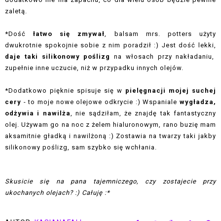
zaletą.
*Dość
łatwo się zmywał
, balsam mrs. potters użyty
dwukrotnie spokojnie sobie z nim poradził :) Jest dość lekki,
daje taki silikonowy poślizg
na włosach przy nakładaniu,
zupełnie inne uczucie, niż w przypadku innych olejów.
*Dodatkowo pięknie spisuje się w
pielęgnacji mojej suchej
cery
- to moje nowe olejowe odkrycie :) Wspaniale
wygładza,
odżywia i nawilża
, nie sądziłam, że znajdę tak fantastyczny
olej. Używam go na noc z żelem hialuronowym, rano buzię mam
aksamitnie gładką i nawilżoną :) Zostawia na twarzy taki jakby
silikonowy poślizg, sam szybko się wchłania.
Skusicie się na pana tajemniczego, czy zostajecie przy
ukochanych olejach? :) Całuję :*