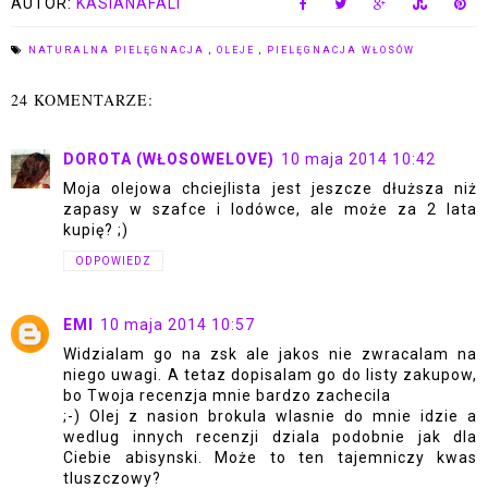
AUTOR:
KASIANAFALI
NATURALNA PIELĘGNACJA
,
OLEJE
,
PIELĘGNACJA WŁOSÓW
24 KOMENTARZE:
DOROTA (WŁOSOWELOVE)
10 maja 2014 10:42
Moja olejowa chciejlista jest jeszcze dłuższa niż
zapasy w szafce i lodówce, ale może za 2 lata
kupię? ;)
ODPOWIEDZ
EMI
10 maja 2014 10:57
Widzialam go na zsk ale jakos nie zwracalam na
niego uwagi. A tetaz dopisalam go do listy zakupow,
bo Twoja recenzja mnie bardzo zachecila
;-) Olej z nasion brokula wlasnie do mnie idzie a
wedlug innych recenzji dziala podobnie jak dla
Ciebie abisynski. Może to ten tajemniczy kwas
tluszczowy?