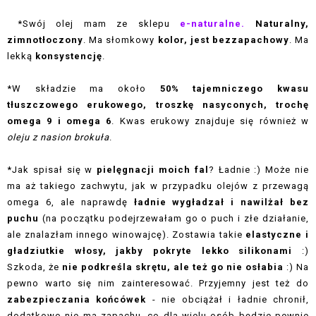
*Swój olej mam ze sklepu
e-naturalne.
Naturalny,
zimnotłoczony
. Ma słomkowy
kolor, jest bezzapachowy
. Ma
lekką
konsystencję
.
*W składzie ma około
50% tajemniczego kwasu
tłuszczowego erukowego, troszkę nasyconych, trochę
omega 9 i omega 6
. Kwas erukowy znajduje się również w
oleju z nasion brokuła
.
*Jak spisał się w
pielęgnacji moich fal
? Ładnie :) Może nie
ma aż takiego zachwytu, jak w przypadku olejów z przewagą
omega 6, ale naprawdę
ładnie wygładzał i nawilżał bez
puchu
(na początku podejrzewałam go o puch i złe działanie,
ale znalazłam innego winowajcę). Zostawia takie
elastyczne i
gładziutkie włosy, jakby pokryte lekko silikonami
:)
Szkoda, że
nie podkreśla skrętu, ale też go nie osłabia
:) Na
pewno warto się nim zainteresować. Przyjemny jest też do
zabezpieczania końcówek
- nie obciążał i ładnie chronił,
dodatkowo nie ma zapachu, co dla wielu osób będzie pewnie