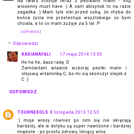
Na twarz stosuje teraz z pestkami malin - muj
wiosenny must have :) A sam abisyńsk to na razie
zagadka :) Mam tyle olei przed sobą, że chyba do
końca życia nie przetestuje wsyztskiego co bym
chciala, a to co mam zuzyje za 5 lat :P
ODPOWIEDZ
Odpowiedzi
KASIANAFALI
17 maja 2014 13:05
He he he, dasz radę :D
Zamówiłam właśnie wczoraj pestki malin i
olejową witaminkę C, bo mi się skończył olejek z
C :)
ODPOWIEDZ
TOURNESOLS
8 listopada 2015 12:53
:) moje włosy również po nim się nie skręcają
bardziej, ale w dotyku są super nawilżone i bardziej
mięsiste - po prostu zdrowy, lśniący włos.