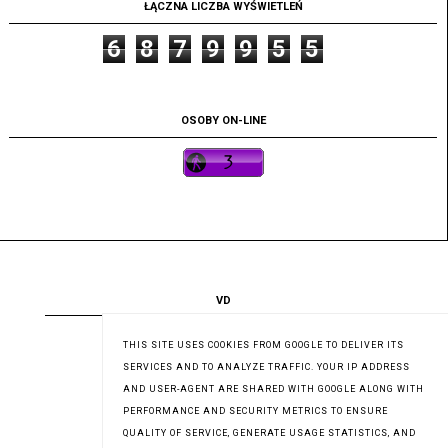
ŁĄCZNA LICZBA WYŚWIETLEŃ
6
8
7
9
9
5
5
OSOBY ON-LINE
VD
VD.pl
THIS SITE USES COOKIES FROM GOOGLE TO DELIVER ITS
SERVICES AND TO ANALYZE TRAFFIC. YOUR IP ADDRESS
AND USER-AGENT ARE SHARED WITH GOOGLE ALONG WITH
PERFORMANCE AND SECURITY METRICS TO ENSURE
QUALITY OF SERVICE, GENERATE USAGE STATISTICS, AND