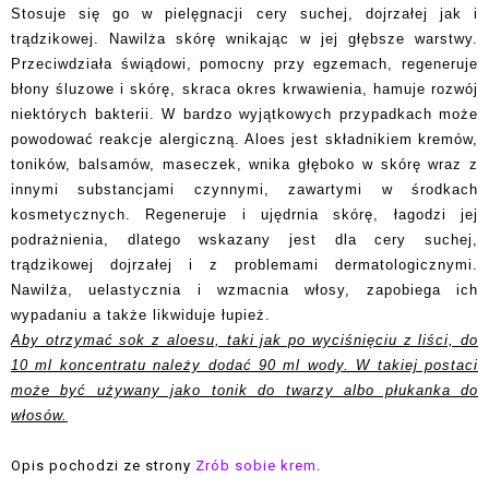
Stosuje się go w pielęgnacji cery suchej, dojrzałej jak i
trądzikowej. Nawilża skórę wnikając w jej głębsze warstwy.
Przeciwdziała świądowi, pomocny przy egzemach, regeneruje
błony śluzowe i skórę, skraca okres krwawienia, hamuje rozwój
niektórych bakterii. W bardzo wyjątkowych przypadkach może
powodować reakcje alergiczną. Aloes jest składnikiem kremów,
toników, balsamów, maseczek, wnika głęboko w skórę wraz z
innymi substancjami czynnymi, zawartymi w środkach
kosmetycznych. Regeneruje i ujędrnia skórę, łagodzi jej
podrażnienia, dlatego wskazany jest dla cery suchej,
trądzikowej dojrzałej i z problemami dermatologicznymi.
Nawilża, uelastycznia i wzmacnia włosy, zapobiega ich
wypadaniu a także likwiduje łupież.
Aby otrzymać sok z aloesu, taki jak po wyciśnięciu z liści, do
10 ml koncentratu należy dodać 90 ml wody. W takiej postaci
może być używany jako tonik do twarzy albo płukanka do
włosów.
Opis pochodzi ze strony
Zrób sobie krem
.