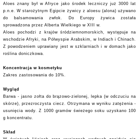
Aloes znany był w Afryce jako środek leczniczy już 3000 lat
p.n.e. W starożytnym Egipcie żywicy z aloesu (alona) używano
do balsamowania zwłok. Do Europy żywica została
sprowadzona przez Alberta Wielkiego w XIII w.
Aloes pochodzi z krajów śródziemnomorskich, występuje na
wschodzie Afryki, na Półwyspie Arabskim, w Indiach i Chinach.
Z powodzeniem uprawiany jest w szklarniach i w domach jako
roślina doniczkowa.
Koncentracja w kosmetyku
Zakres zastosowania do 10%.
Wygląd
Barwa - jasno zołta do brązowo-zielonej, lepka (w odczuciu na
skórze), przezroczysta ciecz. Otrzymana w wyniku zatężenia -
usunięcia wody. Z 1000 gramów świeżego soku uzyskano 100
g koncentratu.
Skład