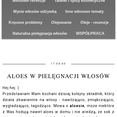
Włosowe recenzje
Tabelki i spisy kosmetyczne
Mycie włosów odżywką
Inne włosowe tematy
Kręcone problemy
Olejowanie
Oleje - recenzje
Naturalna pielęgnacja włosów
WSPÓŁPRACA
17:04:00
ALOES W PIELĘGNACJI WŁOSÓW
Hej hej :)
Przedstawiam Wam kochani dzisiaj kolejny składnik, który
działa zbawiennie na włosy - nawilżająco, zmiękczająco,
wygładzająco, łagodząco. Mowa o
aloesie
, może niektóre
z Was hodują nawet aloes w domu i nie wiedzą, że sok z