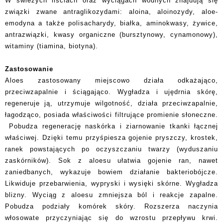
W świeżych liściach oraz wyciągach wodnych znajdują się
związki zwane antraglikozydami: aloina, aloinozydy, aloe-
emodyna a także polisacharydy, białka, aminokwasy, żywice,
antrazwiązki, kwasy organiczne (bursztynowy, cynamonowy),
witaminy (tiamina, biotyna).
Zastosowanie
Aloes zastosowany miejscowo działa odkażająco,
przeciwzapalnie i ściągająco. Wygładza i ujędrnia skórę,
regeneruje ją, utrzymuje wilgotność, działa przeciwzapalnie,
łagodząco, posiada właściwości filtrujące promienie słoneczne.
Pobudza regenerację naskórka i ziarnowanie tkanki łącznej
właściwej. Dzięki temu przyśpiesza gojenie pryszczy, krostek,
ranek powstających po oczyszczaniu twarzy (wyduszaniu
zaskórników). Sok z aloesu ułatwia gojenie ran, nawet
zaniedbanych, wykazuje bowiem działanie bakteriobójcze.
Likwiduje przebarwienia, wypryski i wysięki skórne. Wygładza
blizny. Wyciąg z aloesu zmniejsza ból i reakcje zapalne.
Pobudza podziały komórek skóry. Rozszerza naczynia
włosowate przyczyniając się do wzrostu przepływu krwi.