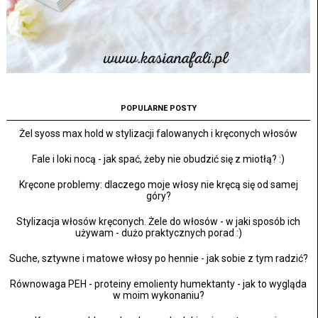
POPULARNE POSTY
Żel syoss max hold w stylizacji falowanych i kręconych włosów
Fale i loki nocą - jak spać, żeby nie obudzić się z miotłą? :)
Kręcone problemy: dlaczego moje włosy nie kręcą się od samej
góry?
Stylizacja włosów kręconych. Żele do włosów - w jaki sposób ich
używam - dużo praktycznych porad :)
Suche, sztywne i matowe włosy po hennie - jak sobie z tym radzić?
Równowaga PEH - proteiny emolienty humektanty - jak to wygląda
w moim wykonaniu?