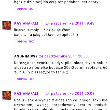
będzie działać;) Na cerę też podobno jest dobry.
ODPOWIEDZ
KASIANAFALI
24 października 2011 19:48
llusive, simply - :* dziękuję Wam
sandra - a jaką dokładnie kupiłaś? :)
ODPOWIEDZ
ANONIMOWY
24 października 2011 20:00
Kurczę,a koleżanka kiedyś piła aloes,chyba sok z
aloesu i za butelkę bodajże 200-250 ml zapłaciła 60
zł ;/ A Ty piszesz,że to tanie ;)
ODPOWIEDZ
KASIANAFALI
24 października 2011 20:03
Gosiu - sok a wyciąg z aloesu to co innego, soku nie
używałam, wyciąg sprzedawany jest w małych
buteleczkach, ale do maski zużyjesz na porcję