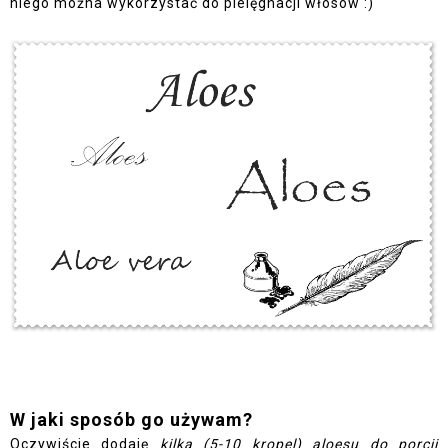
niego można wykorzystać do pielęgnacji włosów :)
W jaki sposób go używam?
Oczywiście dodaję
kilka (5-10 kropel) aloesu do porcji