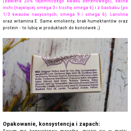
(zawiera 20% tajemniczego kwasu behenowego)
, sacha
inchi
(najwięcej omega 3 i trochę omega 6)
i z baobabu
(po
1/3 kwasów nasyconych, omega 9 i omega 6).
Lanolina
oraz witamina E. Same emolienty, brak humektantów oraz
protein - to lubię w produktach do końcówek ;)
Opakowanie, konsystencja i zapach:
Serum ma konsystencję masełka, mieści się w małej,