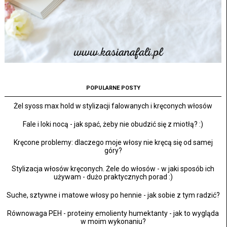
POPULARNE POSTY
Żel syoss max hold w stylizacji falowanych i kręconych włosów
Fale i loki nocą - jak spać, żeby nie obudzić się z miotłą? :)
Kręcone problemy: dlaczego moje włosy nie kręcą się od samej
góry?
Stylizacja włosów kręconych. Żele do włosów - w jaki sposób ich
używam - dużo praktycznych porad :)
Suche, sztywne i matowe włosy po hennie - jak sobie z tym radzić?
Równowaga PEH - proteiny emolienty humektanty - jak to wygląda
w moim wykonaniu?