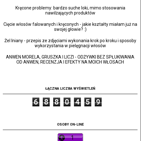
Kręcone problemy: bardzo suche loki, mimo stosowania
nawilżających produktów
Cięcie włosów falowanych i kręconych - jakie kształty miałam już na
swojej głowie? :)
Żel lniany - przepis ze zdjęciami wykonania krok po kroku i sposoby
wykorzystania w pielęgnacji włosów
ANWEN MORELA, GRUSZKA I LICZI - ODŻYWKI BEZ SPŁUKIWANIA
OD ANWEN, RECENZJA I EFEKTY NA MOICH WŁOSACH
ŁĄCZNA LICZBA WYŚWIETLEŃ
6
8
8
0
4
5
9
OSOBY ON-LINE