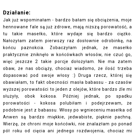
Działanie:
Jak już wspominałam - bardzo bałam się obciążenia, moje
hennowane fale są już zdrowe, mają niższą porowatość, a
tu takie masełko, które wydaje się bardzo ciężko.
Nałożyłam zatem pierwszy raz dosłownie odrobinkę, na
końcu paznokcia. Zobaczyłam jednak, że masełko
praktycznie zniknęło w końcówkach włosów, nie czuć go,
więc jeszcze 2 takie porcje dołożyłam. Nie ma zatem
obaw, że nas obciąży, chociaż wiadomo, że ilość trzeba
dopasować pod swoje włosy :) Druga rzecz, której się
obawiałam, to fakt obecności masła babassu - za czasów
wyższej porowatości to jeden z olejów, które bardzo źle mi
służyły, obok kokosa. Później jednak, po spadku
porowatości - kokosa polubiłam i podejrzewam, że
podobnie jest z babassu. Włosy po wgnieceniu masełka od
Anwen są bardzo miękkie, jedwabiste, pięknie pachną.
Wierzę, że chroni moje końcówki, nie znalazłam po ponad
pół roku od cięcia ani jednego rozdwojenia, chociaż mi