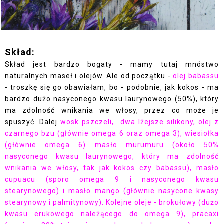
Skład:
Skład jest bardzo bogaty - mamy tutaj mnóstwo
naturalnych maseł i olejów. Ale od początku -
olej babassu
- troszkę się go obawiałam, bo - podobnie, jak kokos - ma
bardzo dużo nasyconego kwasu laurynowego (50%), który
ma zdolność wnikania we włosy, przez co może je
spuszyć. Dalej
wosk pszczeli, dwa lżejsze silikony, olej z
czarnego bzu
(głównie omega 6 oraz omega 3),
wiesiołka
(głównie omega 6)
masło murumuru
(około 50%
nasyconego kwasu laurynowego, który ma zdolność
wnikania we włosy, tak jak kokos czy babassu),
masło
cupuacu
(sporo omega 9 i nasyconego kwasu
stearynowego)
i masło mango
(głównie nasycone kwasy
stearynowy i palmitynowy).
Kolejne oleje - brokułowy
(dużo
kwasu erukowego należącego do omega 9),
pracaxi