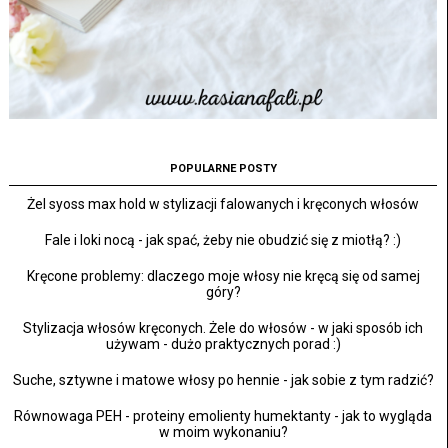
POPULARNE POSTY
Żel syoss max hold w stylizacji falowanych i kręconych włosów
Fale i loki nocą - jak spać, żeby nie obudzić się z miotłą? :)
Kręcone problemy: dlaczego moje włosy nie kręcą się od samej
góry?
Stylizacja włosów kręconych. Żele do włosów - w jaki sposób ich
używam - dużo praktycznych porad :)
Suche, sztywne i matowe włosy po hennie - jak sobie z tym radzić?
Równowaga PEH - proteiny emolienty humektanty - jak to wygląda
w moim wykonaniu?