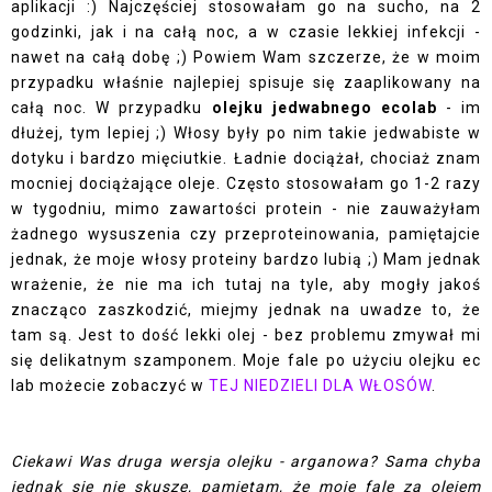
aplikacji :) Najczęściej stosowałam go na sucho, na 2
godzinki, jak i na całą noc, a w czasie lekkiej infekcji -
nawet na całą dobę ;) Powiem Wam szczerze, że w moim
przypadku właśnie najlepiej spisuje się zaaplikowany na
całą noc. W przypadku
olejku jedwabnego ecolab
- im
dłużej, tym lepiej ;) Włosy były po nim takie jedwabiste w
dotyku i bardzo mięciutkie. Ładnie dociążał, chociaż znam
mocniej dociążające oleje. Często stosowałam go 1-2 razy
w tygodniu, mimo zawartości protein - nie zauważyłam
żadnego wysuszenia czy przeproteinowania, pamiętajcie
jednak, że moje włosy proteiny bardzo lubią ;) Mam jednak
wrażenie, że nie ma ich tutaj na tyle, aby mogły jakoś
znacząco zaszkodzić, miejmy jednak na uwadze to, że
tam są. Jest to dość lekki olej - bez problemu zmywał mi
się delikatnym szamponem. Moje fale po użyciu olejku ec
lab możecie zobaczyć w
TEJ NIEDZIELI DLA WŁOSÓW
.
Ciekawi Was druga wersja olejku - arganowa? Sama chyba
jednak się nie skuszę, pamiętam, że moje fale za olejem