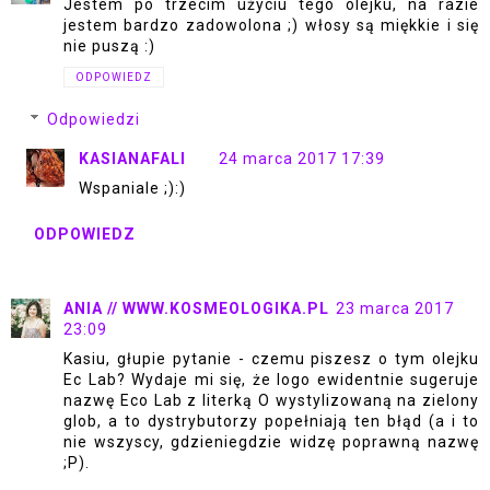
Jestem po trzecim użyciu tego olejku, na razie
jestem bardzo zadowolona ;) włosy są miękkie i się
nie puszą :)
ODPOWIEDZ
Odpowiedzi
KASIANAFALI
24 marca 2017 17:39
Wspaniale ;):)
ODPOWIEDZ
ANIA // WWW.KOSMEOLOGIKA.PL
23 marca 2017
23:09
Kasiu, głupie pytanie - czemu piszesz o tym olejku
Ec Lab? Wydaje mi się, że logo ewidentnie sugeruje
nazwę Eco Lab z literką O wystylizowaną na zielony
glob, a to dystrybutorzy popełniają ten błąd (a i to
nie wszyscy, gdzieniegdzie widzę poprawną nazwę
;P).