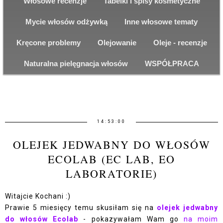
Włosowe recenzje
Tabelki i spisy kosmetyczne
Mycie włosów odżywką
Inne włosowe tematy
Kręcone problemy
Olejowanie
Oleje - recenzje
Naturalna pielęgnacja włosów
WSPÓŁPRACA
14:53:00
OLEJEK JEDWABNY DO WŁOSÓW
ECOLAB (EC LAB, EO
LABORATORIE)
Witajcie Kochani :)
Prawie 5 miesięcy temu skusiłam się na
olejek jedwabny
do włosów Ecolab
- pokazywałam Wam go
na moim