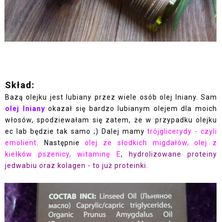
Skład:
Bazą olejku jest lubiany przez wiele osób olej lniany. Sam
olej lniany
okazał się bardzo lubianym olejem dla moich
włosów, spodziewałam się zatem, że w przypadku olejku
ec lab będzie tak samo ;) Dalej mamy
trójglicerydy - czyli
emolient
. Następnie
olej ze słodkich migdałów, olej z
kiełków pszenicy, witaminę E
,
hydrolizowane proteiny
jedwabiu oraz kolagen - to już proteinki.