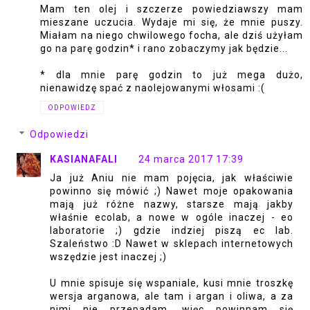
Mam ten olej i szczerze powiedziawszy mam
mieszane uczucia. Wydaje mi się, że mnie puszy.
Miałam na niego chwilowego focha, ale dziś użyłam
go na parę godzin* i rano zobaczymy jak będzie...
* dla mnie parę godzin to już mega dużo,
nienawidzę spać z naolejowanymi włosami :(
ODPOWIEDZ
Odpowiedzi
KASIANAFALI
24 marca 2017 17:39
Ja już Aniu nie mam pojęcia, jak właściwie
powinno się mówić ;) Nawet moje opakowania
mają już różne nazwy, starsze mają jakby
właśnie ecolab, a nowe w ogóle inaczej - eo
laboratorie ;) gdzie indziej piszą ec lab.
Szaleństwo :D Nawet w sklepach internetowych
wszędzie jest inaczej ;)
U mnie spisuje się wspaniale, kusi mnie troszkę
wersja arganowa, ale tam i argan i oliwa, a za
nimi nie przepadam, więc powinnam się