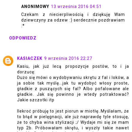
ANONIMOWY
13 września 2016 04:51
Czekam z niecierpliwością i dziękuję Wam
dziewczyny za odzew :) serdecznie pozdrawiam
:*
ODPOWIEDZ
KASIACZEK
9 września 2016 22:27
Kasiu, jak już lecą propozycje postów, to i ja
dorzucę:
Dużo się mówi o wydobywaniu skrętu z fal i loków, a
ja sobie tak myślę...jak tu wydobyć włosy proste,
gładkie z puszących się fal? Albo pofalowane ale
gładkie. Jak się powinno je wtedy potraktować?
Jakie szczotki itp
Ilekroć próbuję to jest piorun w miotłę..Myślałam, że
to błąd w pielęgnacji, ale już naprawdę tyle stosuję,
że to chyba wina stylizacji ;/ Wydaje mi się że mam
typ 2b. Próbowałam skrętu, i wyszły takie nawet