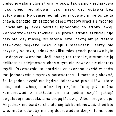
pielęgnowałam obie strony włosów tak samo - jednakowa
ilość oleju, jednakowa ilość maski czy odżywki bez
spłukiwania. Po czasie jednak denerwowało mnie to, że ta
prawa, bardziej zniszczona część włosów kręci się mocniej
i chciałam ją jakoś bardziej upodobnić do strony lewej.
Zaobserwowałam również, że prawa strona szybciej pije
cały olej czy maskę, niż strona lewa.
Zaczęłam jej zatem
serwować większe ilości oleju i maseczek. Efekty nie
przyszły od razu, jednak po kilku miesiącach poprawa była
już dość zauważalna
. Jeśli noszę też torebkę, staram się ją
delikatniej zdejmować, choć o tym nie zawsze się niestety
myśli. Przeważnie ta bardziej zniszczona część włosów
ma jednocześnie wyższą porowatość - i może się okazać,
że ta jedna część nie będzie tolerować produktów, które
lubią całe włosy, oprócz tej części. Tutaj już można
kombinować z nakładaniem na jedną część jakiejś
bogatszej maseczki, a na drugą lżejszej. Albo innego oleju.
Mi jednak nie bardzo chciało się tak kombinować, choć kto
wie, może udałoby mi się doprowadzić dzięki temu obie