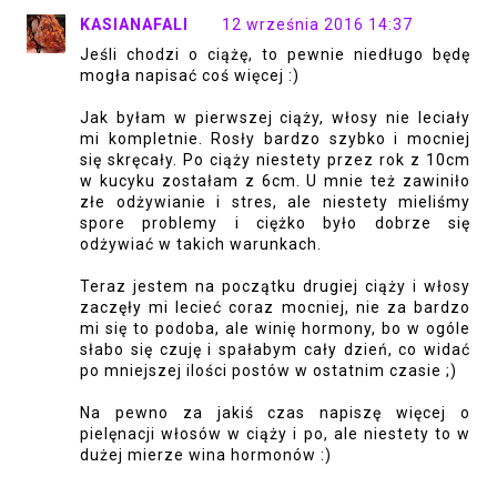
KASIANAFALI
12 września 2016 14:37
Jeśli chodzi o ciążę, to pewnie niedługo będę
mogła napisać coś więcej :)
Jak byłam w pierwszej ciąży, włosy nie leciały
mi kompletnie. Rosły bardzo szybko i mocniej
się skręcały. Po ciąży niestety przez rok z 10cm
w kucyku zostałam z 6cm. U mnie też zawiniło
złe odżywianie i stres, ale niestety mieliśmy
spore problemy i ciężko było dobrze się
odżywiać w takich warunkach.
Teraz jestem na początku drugiej ciąży i włosy
zaczęły mi lecieć coraz mocniej, nie za bardzo
mi się to podoba, ale winię hormony, bo w ogóle
słabo się czuję i spałabym cały dzień, co widać
po mniejszej ilości postów w ostatnim czasie ;)
Na pewno za jakiś czas napiszę więcej o
pielęnacji włosów w ciąży i po, ale niestety to w
dużej mierze wina hormonów :)