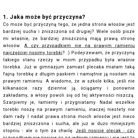
1. Jaka może być przyczyna?
Co może być przyczyną tego, że jedna strona włosów jest
bardziej sucha i zniszczona od drugiej? Wiele osób pisze
mi właśnie, że bardziej zniszczoną mają prawą stronę
włosów.
A czy przypadkiem nie na prawym ramieniu
najczęściej nosimy torebki
? :) Podejrzewam, że przyczyną
takiego stanu rzeczy w moim przypadku była właśnie
torebka. Już w gimnazjum zamiast plecaka miałam taką
fajną torebkę z długim paskiem i namiętnie ją nosiłam na
prawym ramieniu. A wiadomo, że w szkole kilka, jeśli nie
kilkanaście razy dziennie ją ściągamy i ponownie
zakładamy, a włosy powoli się od tej aktywności niszczą.
Szarpiemy je, łamiemy i przygniatamy. Nadal wszelkie
torebki noszę na prawym ramieniu, inaczej niestety nie
dam rady. I nadal prawa strona moich włosów jest nieco
bardziej zniszczona i sucha, ale już w dużo mniejszym
stopniu - ale o tym za chwilę.
Jeśli nosicie plecak - czy
przypadkiem nie nosicie go na jednym ramieniu i nie jest to