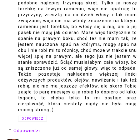
podobno najlepiej trzymają skręt. Tylko ja noszę
torebkę na lewym ramieniu, więc nie upatruję tu
przyczyny, zresztą na co dzień włosy i tak mam
związane, więc nie ma wtedy znaczenie na którym
ramieniu jest torebka, bo włosy się o nią, ani o jej
pasek nie mają jak ocierać. Może więc faktycznie to
spanie na prawym boku, choć też nie mam tak, że
jestem nauczona spać na którymś, mogę spać na
obu i nie robi mi to różnicy, choć może w trakcie snu
więcej śpię na prawym, ale tego już nie jestem w
stanie sprawdzić. Sćiąć musiałabym całe włosy, bo
są zniszczone już od samej głowy, więc to odpada.
Także pozostaje nakładanie większej ilości
odżywczych produktów, olejów, nawilżanie i tak też
robię, ale nie ma jeszcze efektów, ale skoro Tobie
zajęło to parę miesięcy a ja robię to dopiero od kilku
tygodni, to chyba tylko to mi postaje oraz
cierpliwość, która niestety nigdy nie była moją
mocną stroną ;).
ODPOWIEDZ
Odpowiedzi