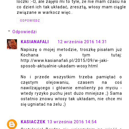
loczki :-O, ale zajęło mi to tyle, że nie mam czasu na
co dzień ich tak układać, zresztą, włosy mam ciągle
związane w warkocz więc..
ODPOWIEDZ
Odpowiedzi
KASIANAFALI
12 września 2016 14:31
Napiszę o mojej metodzie, troszkę pisałam już
Kochana o tym tutaj:
http://www.kasianafali.pl/2015/09/w-jaki-
sposob-aktualnie-ukadam-wosy.html
No i przede wszystkim trzeba pamiętać o
częstym olejowaniu, czasem na coś
nawilżającego i głównie emolienty po myciu -
wtedy ryzyko puchu jest dużo mniejsze ;) Sama
ostatnio znowu włosy tak układam, nie chce mi
się ugniatać na żelu ;)
KASIACZEK
13 września 2016 14:54