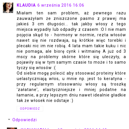
KLAUDIA
6 września 2016 16:06
Miałam ten sam problem, aż pewnego razu
zauważyłam że zniszczone pasmo z prawej ma
jakieś 3 cm długości... tak jakby włosy z tego
miejsca wypadły lub odpadły z czasem :O I nie mam
pojęcia skąd to - hormony w normie, rezta włosów
nawet się nie rozdwaja, są krótkie więc torebki i
plecaki nic im nie robią. 4 lata mam takie kuku i nic
nie pomaga, ale biorę cynk i witmainę A już od 3
mscy na problemy skórne które się uleczyły, a
pojawiły się w tym samym czasie to może i to samo
tyczy się włosów :(
Od siebie mogę polecić aby stosować proteiny które
uelastyczniają włos, u mnie np. jest to keratyna -
przy regularnym stosowaniu włosy są troszkę
'załatane', elastyczniejsze i mniej podatne na
łamanie, a przy lepszym dniu nawet idealnie gładkie
tak że włosek nie odstaje :)
ODPOWIEDZ
Odpowiedzi