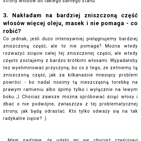
strony włosów do takiego samego stanu.
3. Nakładam na bardziej zniszczoną część
włosów więcej oleju, masek i nie pomaga - co
robić?
Co jednak, jeśli dużo intensywniej pielęgnujemy bardziej
zniszczoną część, ale to nie pomaga? Można wtedy
rozważyć ścięcie całej tej zniszczonej części, ale wtedy
często zostajemy z bardzo krótkimi włosami. Wypadałoby
też wyeliminować przyczynę, bo co z tego, że zetniemy tą
zniszczoną część, jak za kilkanaście miesięcy problem
powróci - bo nadal nosimy tą nieszczęsną torebkę na
prawym ramieniu albo śpimy tylko i wyłącznie na lewym
boku ;) Chociaż zawsze można spróbować ściąć włosy i
dbać o nie podwójne, zwłaszcza z tej problematycznej
strony, jak będą odrastać. Kto tylko odważy się na tak
radykalne cięcie? :)
Mam nadzieję, że udało mi się chociaż częściowo