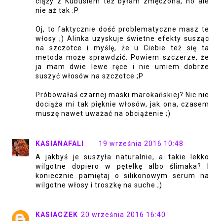
ciąży z Kubusiem też byłam zmęczona, no ale
nie aż tak :P
Oj, to faktycznie dość problematyczne masz te
włosy ;) Alinka uzyskuje świetne efekty susząc
na szczotce i myślę, że u Ciebie też się ta
metoda może sprawdzić. Powiem szczerze, że
ja mam dwie lewe ręce i nie umiem dobrze
suszyć włosów na szczotce ;P
Próbowałaś czarnej maski marokańskiej? Nic nie
dociąża mi tak pięknie włosów, jak ona, czasem
muszę nawet uważać na obciążenie ;)
KASIANAFALI
19 września 2016 10:48
A jakbyś je suszyła naturalnie, a takie lekko
wilgotne dopiero w pętelkę albo ślimaka? I
koniecznie pamiętaj o silikonowym serum na
wilgotne włosy i troszkę na suche ;)
KASIACZEK
20 września 2016 16:40