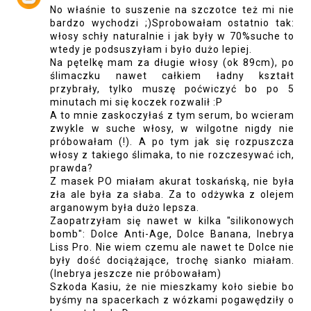
No właśnie to suszenie na szczotce też mi nie
bardzo wychodzi ;)Sprobowałam ostatnio tak:
włosy schły naturalnie i jak były w 70%suche to
wtedy je podsuszyłam i było dużo lepiej.
Na pętelkę mam za długie włosy (ok 89cm), po
ślimaczku nawet całkiem ładny kształt
przybrały, tylko muszę poćwiczyć bo po 5
minutach mi się koczek rozwalił :P
A to mnie zaskoczyłaś z tym serum, bo wcieram
zwykle w suche włosy, w wilgotne nigdy nie
próbowałam (!). A po tym jak się rozpuszcza
włosy z takiego ślimaka, to nie rozczesywać ich,
prawda?
Z masek PO miałam akurat toskańską, nie była
zła ale była za słaba. Za to odżywka z olejem
arganowym była dużo lepsza.
Zaopatrzyłam się nawet w kilka "silikonowych
bomb": Dolce Anti-Age, Dolce Banana, Inebrya
Liss Pro. Nie wiem czemu ale nawet te Dolce nie
były dość dociążające, trochę sianko miałam.
(Inebrya jeszcze nie próbowałam)
Szkoda Kasiu, że nie mieszkamy koło siebie bo
byśmy na spacerkach z wózkami pogawędziły o