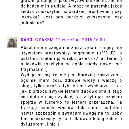
głowie, próbuję to jakoś wyrównać żelem, ale nie
do końca mi się udaje. A może to pasemko jakoś
kiedyś zniszczyłaś najbardziej prostownicą czy
lokówką? Jest ono bardziej zniszczone, czy
jednak nie?
KAROLCZAKEM
12 września 2016 16:30
Absolutnie niczego nie zniszczyłam - nigdy nie
używałam prostownicy nagminnie (ufff :D), a
ostatnio miałam ją w ręku jakieś 6-7 lat temu :)
a lokówki to chyba w ogóle nigdy nawet nie
trzymałam :)
Wydaje mi się że nie jest bardziej zniszczone,
ogólnie mam dość zdrowe włosy i walczę o
skręt, tylko jakoś z tyłu mi nie wychodzi... i tak
jak z przodu zwykle jestem zadowolona z tego
co udało mi się uzyskać, tak z tyłu jak czasem
spojrzę w lusterko to jestem przerażona... a
traktuję całość włosów tak samo, ostatnio
nawet szczególnie zwracam uwagę na to, żeby
ten nieszczęsny tył potraktować lepiej żelem i
dyfuzorem.. i nic :(