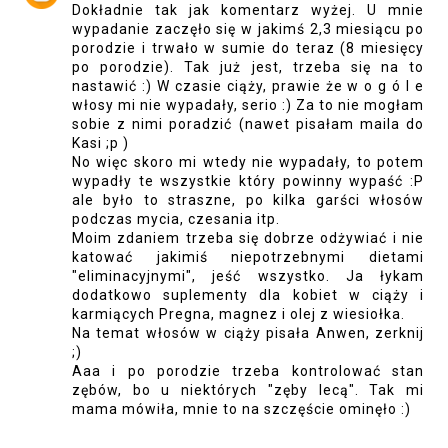
Dokładnie tak jak komentarz wyżej. U mnie
wypadanie zaczęło się w jakimś 2,3 miesiącu po
porodzie i trwało w sumie do teraz (8 miesięcy
po porodzie). Tak już jest, trzeba się na to
nastawić :) W czasie ciąży, prawie że w o g ó l e
włosy mi nie wypadały, serio :) Za to nie mogłam
sobie z nimi poradzić (nawet pisałam maila do
Kasi ;p )
No więc skoro mi wtedy nie wypadały, to potem
wypadły te wszystkie który powinny wypaść :P
ale było to straszne, po kilka garści włosów
podczas mycia, czesania itp.
Moim zdaniem trzeba się dobrze odżywiać i nie
katować jakimiś niepotrzebnymi dietami
"eliminacyjnymi", jeść wszystko. Ja łykam
dodatkowo suplementy dla kobiet w ciąży i
karmiących Pregna, magnez i olej z wiesiołka.
Na temat włosów w ciąży pisała Anwen, zerknij
;)
Aaa i po porodzie trzeba kontrolować stan
zębów, bo u niektórych "zęby lecą". Tak mi
mama mówiła, mnie to na szczęście ominęło :)