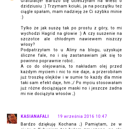
Gratulacje! Bardzo się ucieszyłam na wieść o
dzidziusiu :) Trzymam kciuki, ja na początku też
ciągle spałam, mam nadzieję że Ci szybko minie
:)
Tylko że jak suszę tak po prostu z góry, to mi
wychodzi Hagrid na głowie :) A czy suszenie na
szczotce ale chłodnym nawiewem niszczy
włosy?
Podpatrzyłam to u Aliny na blogu, uzyskuje
śliczne fale, no i się zastanawiam jak się to
powinno poprawnie robić..
A co do olejowania, to nakładam olej przed
każdym myciem i nic to nie daje, a przerobiłam
już troszkę olejków i w sumie to każdy dla mnie
taki sam efekt daje, hm ;/ Po myciu stosowałam
już różne dociążające maski no i jeszcze żadna
mi nie dociążyła włosów ;)
KASIANAFALI
19 września 2016 10:47
Bardzo dziękuję Kochana ;) Pamiętam, że w