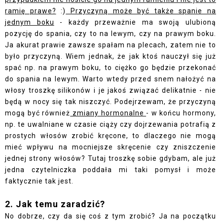
ramię prawe?
:)
Przyczyną może być także spanie na
jednym boku
- każdy przeważnie ma swoją ulubioną
pozycję do spania, czy to na lewym, czy na prawym boku.
Ja akurat prawie zawsze spałam na plecach, zatem nie to
było przyczyną. Wiem jednak, że jak ktoś nauczył się już
spać np. na prawym boku, to ciężko go będzie przekonać
do spania na lewym. Warto wtedy przed snem nałożyć na
włosy troszkę silikonów i je jakoś związać delikatnie - nie
będą w nocy się tak niszczyć. Podejrzewam, że przyczyną
mogą być również
zmiany hormonalne
- w końcu hormony,
np. te uwalniane w czasie ciąży czy dojrzewania potrafią z
prostych włosów zrobić kręcone, to dlaczego nie mogą
mieć wpływu na mocniejsze skręcenie czy zniszczenie
jednej strony włosów? Tutaj troszkę sobie gdybam, ale już
jedna czytelniczka poddała mi taki pomysł i może
faktycznie tak jest.
2. Jak temu zaradzić?
No dobrze, czy da się coś z tym zrobić? Ja na początku