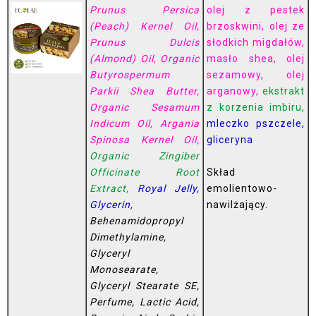
Prunus Persica
olej z pestek
(Peach) Kernel Oil,
brzoskwini, olej ze
Prunus Dulcis
słodkich migdałów,
(Almond) Oil, Organic
masło shea, olej
Butyrospermum
sezamowy, olej
Parkii Shea Butter,
arganowy,
ekstrakt
Organic Sesamum
z korzenia imbiru,
Indicum Oil, Argania
mleczko pszczele,
Spinosa Kernel Oil,
gliceryna
Organic Zingiber
Officinate Root
Skład
Extract,
Royal Jelly,
emolientowo-
Glycerin,
nawilżający.
Behenamidopropyl
Dimethylamine,
Glyceryl
Monosearate,
Glyceryl Stearate SE,
Perfume, Lactic Acid,