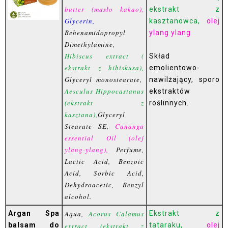
butter (masło kakao),
ekstrakt z
Glycerin,
kasztanowca,
olej
Behenamidopropyl
ylang ylang
Dimethylamine,
Hibiscus extract (
Skład
ekstrakt z hibiskusa),
emolientowo-
Glyceryl monostearate,
nawilżający, sporo
Aesculus Hippocastanus
ekstraktów
(ekstrakt z
roślinnych.
kasztana),
Glyceryl
Stearate SE,
Cananga
essential Oil (olej
ylang-ylang),
Perfume,
Lactic Acid, Benzoic
Acid, Sorbic Acid,
Dehydroacetic, Benzyl
alcohol.
Argan Spa
Aqua,
Acorus Calamus
Ekstrakt z
balsam do
tataraku,
olej
extract (ekstrakt z