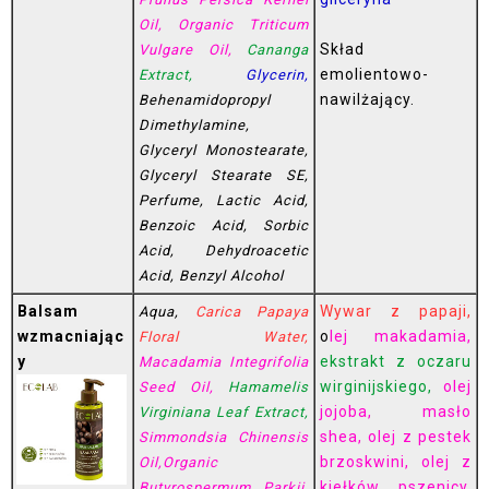
Oil, Organic Triticum
Skład
Vulgare Oil,
Cananga
emolientowo-
Extract,
Glycerin,
nawilżający.
Behenamidopropyl
Dimethylamine,
Glyceryl Monostearate,
Glyceryl Stearate SE,
Perfume, Lactic Acid,
Benzoic Acid, Sorbic
Acid, Dehydroacetic
Acid, Benzyl Alcohol
Balsam
Wywar z papaji,
Aqua,
Carica Papaya
wzmacniając
o
lej makadamia,
Floral Water,
y
ekstrakt z oczaru
Macadamia Integrifolia
wirginijskiego,
olej
Seed Oil,
Hamamelis
jojoba, masło
Virginiana Leaf Extract,
shea, olej z pestek
Simmondsia Chinensis
brzoskwini, olej z
Oil,Organic
kiełków pszenicy,
Butyrospermum Parkii,