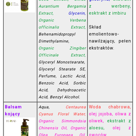
z werbeny,
Aurantium Bergamia
esktrakt z imbiru
Extract,
Glycerin,
Organic Verbena
Skład
officinalis Extract,
emolientowo-
Behenamidopropyl
nawilżający, pełen
Dimethylamine,
ekstraktów.
Organic Zingiber
Officinale Extract,
Glyceryl Monostearate,
Glyceryl Stearate SE,
Perfume, Lactic Acid,
Benzoic Acid, Sorbic
Acid, Dehydroacetic
Acid, Benzyl Alcohol.
Balsam
Woda chabrowa,
Aqua,
Centaurea
kojący
olej jojoba, oliwa z
Сyanus Floral Water,
oliwek,
ekstrakt z
Organic Simmondsia
aloesu,
olej z
Chinensis Oil, Organic
owoców
Olea Europaea Oil,