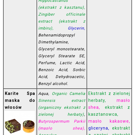
Hippocastanus
(ekstrakt z kasztanu),
Zingiber officinale
extract (ekstrakt z
imbiru),
Glycerin,
Behenamidopropyl
Dimethylamine,
Glyceryl monostearate,
Glyceryl Stearate SE,
Perfume, Lactic Acid,
Benzoic Acid, Sorbic
Acid, Dehydroacetic,
Benzyl alcohol.
Karite Spa
Ekstrakt z zielonej
Aqua,
Organic Camelia
maska do
herbaty,
masło
Sinensis extract
włosów
shea,
ekstrakt z
(organiczny ekstrakt z
kasztanowca,
zielonej herbaty)
,
masło kakaowe,
Butyrospermum Parkii
gliceryna,
ekstrakt
(masło shea),
z szałwi, ekstrakt