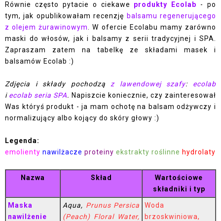
Równie często pytacie o ciekawe
produkty Ecolab
- po
tym, jak opublikowałam recenzję
balsamu regenerującego
z olejem żurawinowym
. W ofercie Ecolabu mamy zarówno
maski do włosów, jak i balsamy z serii tradycyjnej i SPA.
Zapraszam zatem na tabelkę ze składami masek i
balsamów Ecolab :)
Zdjęcia i składy pochodzą
z lawendowej szafy
:
ecolab
i
ecolab seria SPA
.
Napiszcie koniecznie, czy zainteresował
Was któryś produkt - ja mam ochotę na balsam odżywczy i
normalizujący albo kojący do skóry głowy :)
Legenda:
emolienty
nawilżacze
proteiny
ekstrakty roślinne
hydrolaty
Nazwa
Skład
Wartościowe
składniki i typ
Maska
Aqua,
Prunus Persica
Woda
nawilżenie
(Peach) Floral Water,
brzoskwiniowa,