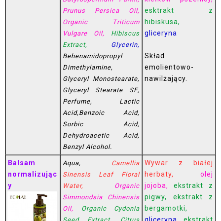
esktrakt z
Prunus Persica Oil,
hibiskusa,
Organic Triticum
gliceryna
Vulgare Oil
,
Hibiscus
Extract,
Glycerin,
Skład
Behenamidopropyl
emolientowo-
Dimethylamine,
nawilżający.
Glyceryl Monostearate,
Glyceryl Stearate SE,
Perfume, Lactic
Acid,Benzoic Acid,
Sorbic Acid,
Dehydroacetic Acid,
Benzyl Alcohol.
Balsam
Wywar z białej
Aqua,
Camellia
normalizując
herbaty,
olej
Sinensis Leaf Floral
y
jojoba,
ekstrakt z
Water,
Organic
pigwy, ekstrakt z
Simmondsia Chinensis
bergamotki,
Oil,
Organic Cydonia
gliceryna,
ekstrakt
Seed Extrac
t
,
Citrus