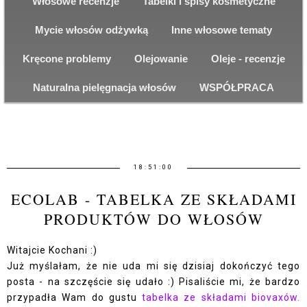
Włosowe recenzje
Tabelki i spisy kosmetyczne
Mycie włosów odżywką
Inne włosowe tematy
Kręcone problemy
Olejowanie
Oleje - recenzje
Naturalna pielęgnacja włosów
WSPÓŁPRACA
18:51:00
ECOLAB - TABELKA ZE SKŁADAMI
PRODUKTÓW DO WŁOSÓW
Witajcie Kochani :)
Już myślałam, że nie uda mi się dzisiaj dokończyć tego
posta - na szczęście się udało :) Pisaliście mi, że bardzo
przypadła Wam do gustu
tabelka ze składami biovaxów.