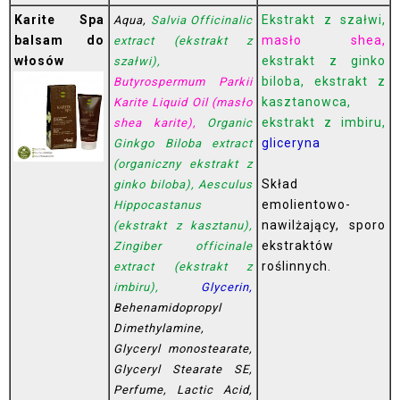
Karite Spa
Ekstrakt z szałwi,
Aqua,
Salvia Officinalic
balsam do
masło shea,
extract (ekstrakt z
włosów
ekstrakt z ginko
szałwi),
biloba, ekstrakt z
Butyrospermum Parkii
kasztanowca,
Karite Liquid Oil (masło
ekstrakt z imbiru,
shea karite),
Organic
gliceryna
Ginkgo Biloba extract
(organiczny ekstrakt z
Skład
ginko biloba), Aesculus
emolientowo-
Hippocastanus
nawilżający, sporo
(ekstrakt z kasztanu),
ekstraktów
Zingiber officinale
roślinnych.
extract (ekstrakt z
imbiru),
Glycerin,
Behenamidopropyl
Dimethylamine,
Glyceryl monostearate,
Glyceryl Stearate SE,
Perfume, Lactic Acid,