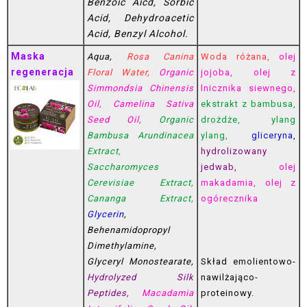
Benzoic Aicd, Sorbic
Acid, Dehydroacetic
Acid, Benzyl Alcohol.
Maska
Aqua,
Rosa Canina
Woda różana,
olej
regeneracja
Floral Water,
Organic
jojoba, olej z
Simmondsia Chinensis
lnicznika siewnego,
Oil, Camelina Sativa
ekstrakt z bambusa,
Seed Oil,
Organic
drożdże, ylang
Bambusa Аrundinacea
ylang,
gliceryna,
Еxtract,
hydrolizowany
Saccharomyces
jedwab,
olej
Сerevisiae Еxtract,
makadamia, olej z
Cananga Extract,
ogórecznika
Glycerin
,
Behenamidopropyl
Dimethylamine,
Glyceryl Monostearate,
Skład emolientowo-
Hydrolyzed Silk
nawilżająco-
Peptides,
Macadamia
proteinowy.