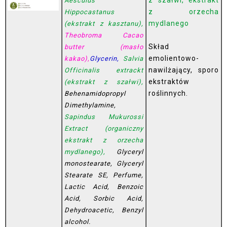
Aesculus
z orzecha
Hippocastanus
mydlanego
(ekstrakt z kasztanu),
Theobroma Cacao
Skład
butter (masło
emolientowo-
kakao),
Glycerin,
Salvia
nawilżający, sporo
Officinalis extrackt
ekstraktów
(ekstrakt z szałwi),
roślinnych.
Behenamidopropyl
Dimethylamine,
Sapindus Mukurossi
Extract (organiczny
ekstrakt z orzecha
mydlanego),
Glyceryl
monostearate, Glyceryl
Stearate SE, Perfume,
Lactic Acid, Benzoic
Acid, Sorbic Acid,
Dehydroacetic, Benzyl
alcohol.