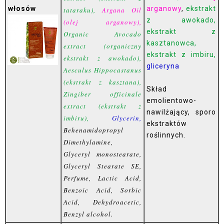
włosów
arganowy
,
ekstrakt
tataraku),
Argana Oil
z awokado,
(olej arganowy),
ekstrakt z
Organic Avocado
kasztanowca,
extract (organiczny
ekstrakt z imbiru,
ekstrakt z awokado),
gliceryna
Aesculus Hippocastanus
(ekstrakt z kasztana),
Skład
Zingiber officinale
emolientowo-
extract (ekstrakt z
nawilżający, sporo
imbiru),
Glycerin,
ekstraktów
Behenamidopropyl
roślinnych.
Dimethylamine,
Glyceryl monostearate,
Glyceryl Stearate SE,
Perfume, Lactic Acid,
Benzoic Acid, Sorbic
Acid, Dehydroacetic,
Benzyl alcohol.