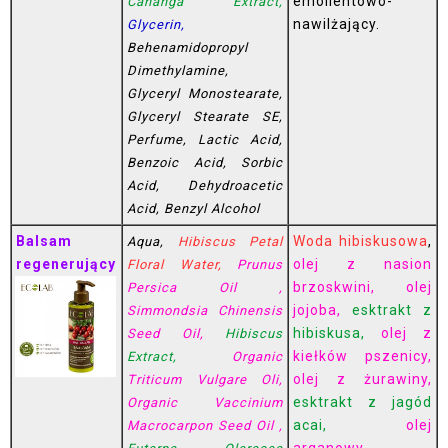
emolientowo-
Cananga Extract,
nawilżający.
Glycerin,
Behenamidopropyl
Dimethylamine,
Glyceryl Monostearate,
Glyceryl Stearate SE,
Perfume, Lactic Acid,
Benzoic Acid, Sorbic
Acid, Dehydroacetic
Acid, Benzyl Alcohol
Balsam
Woda hibiskusowa
,
Aqua,
Hibiscus Petal
regenerujący
olej z nasion
Floral Water,
Prunus
brzoskwini, olej
Persica Oil ,
jojoba,
esktrakt z
Simmondsia Chinensis
hibiskusa,
olej z
Seed Oil,
Hibiscus
kiełków pszenicy,
Extract,
Organic
olej z żurawiny,
Triticum Vulgare Oli,
esktrakt z jagód
Organic Vaccinium
acai,
olej
Macrocarpon Seed Oil ,
arganowy,