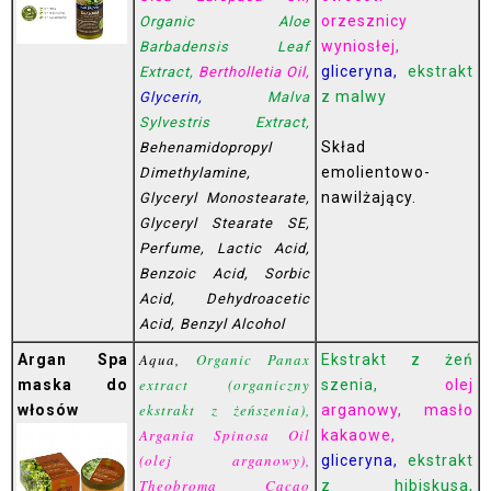
orzesznicy
Organic Aloe
wyniosłej,
Barbadensis Leaf
gliceryna,
ekstrakt
Extract,
Bertholletia Oil,
z malwy
Glycerin,
Malva
Sylvestris Extract,
Skład
Behenamidopropyl
emolientowo-
Dimethylamine,
nawilżający.
Glyceryl Monostearate,
Glyceryl Stearate SE,
Perfume, Lactic Acid,
Benzoic Acid, Sorbic
Acid, Dehydroacetic
Acid, Benzyl Alcohol
Aqua,
Organic Panax
Argan Spa
Ekstrakt z żeń
extract (organiczny
maska do
szenia,
olej
ekstrakt z żeńszenia),
włosów
arganowy, masło
Argania Spinosa Oil
kakaowe,
(olej arganowy),
gliceryna,
ekstrakt
Theobroma Cacao
z hibiskusa,