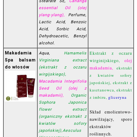
Stearate SE,
Cananga
essential Oil (olej
ylang-ylang),
Perfume,
Lactic Acid, Benzoic
Acid, Sorbic Acid,
Dehydroacetic, Benzyl
alcohol.
Ekstrakt z oczaru
Makadamia
Aqua,
Hamamelis
Spa balsam
wirginijskiego,
olej
Virginiana extract
do włosów
(ekstrakt z oczaru
makadamia,
ekstrakt
wirgijskiego),
z kwiatów sofory
Macadamia Integrifolia
japońskiej, ekstrakt z
Seed Oil (olej z
kasztanowca, ekstrakt
makadamii),
Organic
z imbiru,
gliceryna
Sophora Japonica
flower extract
Skład emolientowo-
(organiczny ekstrakt z
nawilżający, sporo
kwiatów sofory
ekstraktów
japońskiej),Aesculus
roślinnych.