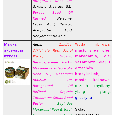
Integrifolia Seed Oil,
Glyceryl Stearate SE,
Borago Seed Oil
Rafined
,
Perfume,
Lactic Acid, Benzoic
Acid,Sorbic Acid,
Dehydroacetic Acid
Maska
Woda imbirowa,
Aqua,
Zingiber
aktywacja
masło shea, olej
Officinale Root Floral
wzrostu
makadamia, olej
Water,
Organic
sezamowy, olej z
Butyrospermum Parkii,
orzechów
Macadamia Integrifolia
brazylijskich,
Seed Oil, Sesamum
masło kakaowe,
Indicum Oil,
orzech mydlany,
Borageseed Oil
ylang ylang,
Refined, Organic
gliceryna
Theobroma Cacao Seed
Butter,
Sapindus
Skład
Mukurossi Peel Extract,