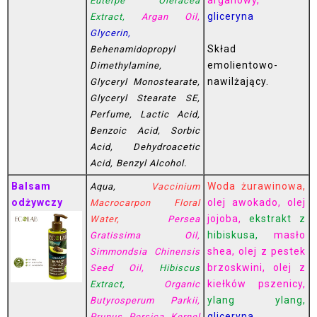
Euterpe Oleracea
gliceryna
Extract,
Argan Oil,
Glycerin,
Skład
Behenamidopropyl
emolientowo-
Dimethylamine,
nawilżający.
Glyceryl Monostearate,
Glyceryl Stearate SE,
Perfume, Lactic Acid,
Benzoic Acid, Sorbic
Acid, Dehydroacetic
Acid, Benzyl Alcohol.
Balsam
Woda żurawinowa,
Aqua,
Vaccinium
odżywczy
olej awokado, olej
Macrocarpon Floral
jojoba,
ekstrakt z
Water,
Persea
hibiskusa,
masło
Gratissima Oil,
shea, olej z pestek
Simmondsia Chinensis
brzoskwini, olej z
Seed Oil,
Hibiscus
kiełków pszenicy,
Extract,
Organic
ylang ylang,
Butyrosperum Parkii,
gliceryna
Prunus Persica Kernel