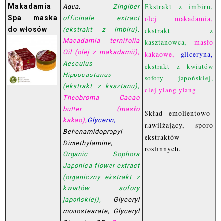
Ekstrakt z imbiru,
Makadamia
Aqua,
Zingiber
Spa maska
olej makadamia,
officinale extract
do włosów
(ekstrakt z imbiru),
ekstrakt z
Macadamia ternifolia
kasztanowca,
masło
Oil (olej z makadamii),
kakaowe,
gliceryna,
Aesculus
ekstrakt z kwiatów
Hippocastanus
sofory japońskiej,
(ekstrakt z kasztanu),
olej ylang ylang
Theobroma Cacao
butter (masło
Skład emolientowo-
kakao),
Glycerin,
nawilżający, sporo
Behenamidopropyl
ekstraktów
Dimethylamine,
roślinnych.
Organic Sophora
Japonica flower extract
(organiczny ekstrakt z
kwiatów sofory
japońskiej),
Glyceryl
monostearate, Glyceryl