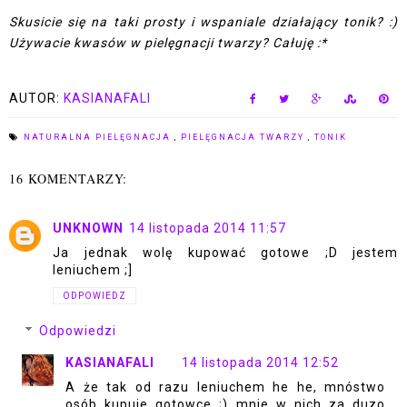
Skusicie się na taki prosty i wspaniale działający tonik? :)
Używacie kwasów w pielęgnacji twarzy? Całuję :*
AUTOR:
KASIANAFALI
NATURALNA PIELĘGNACJA
,
PIELĘGNACJA TWARZY
,
TONIK
16 KOMENTARZY:
UNKNOWN
14 listopada 2014 11:57
Ja jednak wolę kupować gotowe ;D jestem
leniuchem ;]
ODPOWIEDZ
Odpowiedzi
KASIANAFALI
14 listopada 2014 12:52
A że tak od razu leniuchem he he, mnóstwo
osób kupuje gotowce ;) mnie w nich za duzo