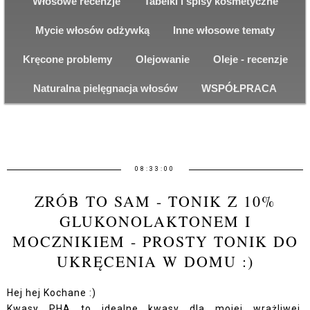
Włosowe recenzje
Tabelki i spisy kosmetyczne
Mycie włosów odżywką
Inne włosowe tematy
Kręcone problemy
Olejowanie
Oleje - recenzje
Naturalna pielęgnacja włosów
WSPÓŁPRACA
08:33:00
ZRÓB TO SAM - TONIK Z 10%
GLUKONOLAKTONEM I
MOCZNIKIEM - PROSTY TONIK DO
UKRĘCENIA W DOMU :)
Hej hej Kochane :)
Kwasy PHA to idealne kwasy dla mojej wrażliwej,