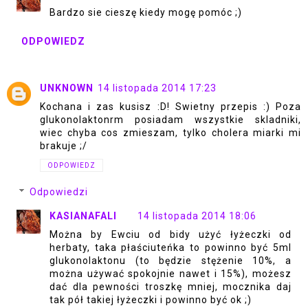
Bardzo sie cieszę kiedy mogę pomóc ;)
ODPOWIEDZ
UNKNOWN
14 listopada 2014 17:23
Kochana i zas kusisz :D! Swietny przepis :) Poza
glukonolaktonrm posiadam wszystkie skladniki,
wiec chyba cos zmieszam, tylko cholera miarki mi
brakuje ;/
ODPOWIEDZ
Odpowiedzi
KASIANAFALI
14 listopada 2014 18:06
Można by Ewciu od bidy użyć łyżeczki od
herbaty, taka płaściuteńka to powinno być 5ml
glukonolaktonu (to będzie stężenie 10%, a
można używać spokojnie nawet i 15%), możesz
dać dla pewności troszkę mniej, mocznika daj
tak pół takiej łyżeczki i powinno być ok ;)