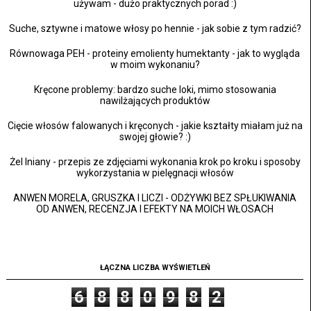
używam - dużo praktycznych porad :)
Suche, sztywne i matowe włosy po hennie - jak sobie z tym radzić?
Równowaga PEH - proteiny emolienty humektanty - jak to wygląda
w moim wykonaniu?
Kręcone problemy: bardzo suche loki, mimo stosowania
nawilżających produktów
Cięcie włosów falowanych i kręconych - jakie kształty miałam już na
swojej głowie? :)
Żel lniany - przepis ze zdjęciami wykonania krok po kroku i sposoby
wykorzystania w pielęgnacji włosów
ANWEN MORELA, GRUSZKA I LICZI - ODŻYWKI BEZ SPŁUKIWANIA
OD ANWEN, RECENZJA I EFEKTY NA MOICH WŁOSACH
ŁĄCZNA LICZBA WYŚWIETLEŃ
6
8
8
0
9
8
2