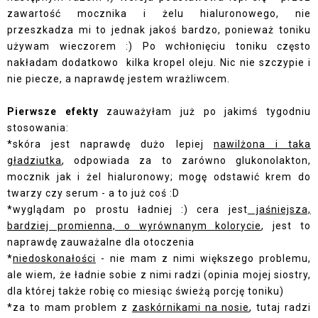
zawartość mocznika i żelu hialuronowego, nie
przeszkadza mi to jednak jakoś bardzo, ponieważ toniku
używam wieczorem :) Po wchłonięciu toniku często
nakładam dodatkowo kilka kropel oleju. Nic nie szczypie i
nie piecze, a naprawdę jestem wrażliwcem.
Pierwsze efekty
zauważyłam już po jakimś tygodniu
stosowania:
*skóra jest naprawdę dużo lepiej
nawilżona i taka
gładziutka
, odpowiada za to zarówno glukonolakton,
mocznik jak i żel hialuronowy; mogę odstawić krem do
twarzy czy serum - a to już coś :D
*wyglądam po prostu ładniej :) cera jest
jaśniejsza,
bardziej promienna, o wyrównanym kolorycie
, jest to
naprawdę zauważalne dla otoczenia
*
niedoskonałości
- nie mam z nimi większego problemu,
ale wiem, że ładnie sobie z nimi radzi (opinia mojej siostry,
dla której także robię co miesiąc świeżą porcję toniku)
*za to mam problem z
zaskórnikami na nosie
, tutaj radzi