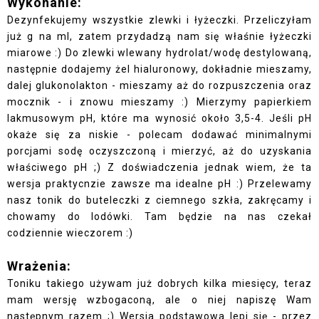
Wykonanie:
Dezynfekujemy wszystkie zlewki i łyżeczki.
Przeliczyłam
już g na ml, zatem przydadzą nam się właśnie łyżeczki
miarowe :)
Do zlewki wlewany hydrolat/wodę destylowaną,
następnie dodajemy żel hialuronowy, dokładnie mieszamy,
dalej glukonolakton - mieszamy aż do rozpuszczenia oraz
mocznik - i znowu mieszamy :) Mierzymy papierkiem
lakmusowym pH, które ma wynosić około 3,5-4. Jeśli pH
okaże się za niskie - polecam dodawać minimalnymi
porcjami sodę oczyszczoną i mierzyć, aż do uzyskania
właściwego pH ;) Z doświadczenia jednak wiem, że ta
wersja praktycnzie zawsze ma idealne pH :) Przelewamy
nasz tonik do buteleczki z ciemnego szkła, zakręcamy i
chowamy do lodówki. Tam będzie na nas czekał
codziennie wieczorem :)
Wrażenia:
Toniku takiego używam już dobrych kilka miesięcy, teraz
mam wersję wzbogaconą, ale o niej napiszę Wam
następnym razem ;) Wersja podstawowa lepi się - przez