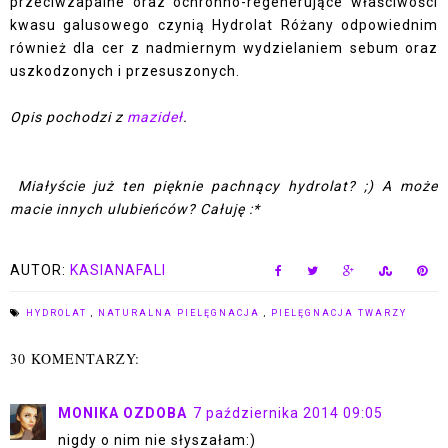
przeciwzapalne oraz ochronno-regenerujące właściwości
kwasu galusowego czynią Hydrolat Różany odpowiednim
również dla cer z nadmiernym wydzielaniem sebum oraz
uszkodzonych i przesuszonych.
Opis pochodzi z
mazideł
.
Miałyście już ten pięknie pachnący hydrolat? ;) A może
macie innych ulubieńców? Całuję :*
AUTOR:
KASIANAFALI
HYDROLAT
,
NATURALNA PIELĘGNACJA
,
PIELĘGNACJA TWARZY
30 KOMENTARZY:
MONIKA OZDOBA
7 października 2014 09:05
nigdy o nim nie słyszałam:)