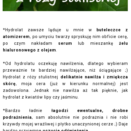
*Hydrolat zawsze ląduje u mnie w
buteleczce z
atomizerem
, po umyciu twarzy spryskuję nim obficie cerę,
po czym nakładam
serum
lub mieszankę
żelu
hialuronowego z olejem
.
*Od hydrolatu oczekuję nawilżenia, dlatego wybieram
przeważnie te bardziej nawilżające, niż ściągające ;)
Hydrolat z róży stulistnej
delikatnie nawilża i zmiękcza
skórę
, moja cera (już w kierunku normalnej) jest
zadowolona. Jednak nie nawilża aż tak pięknie, jak
hydrolat z kwiatów lipy czy jaśminu.
*Bardzo ładnie
łagodzi ewentualne, drobne
podrażnienia
, sam absolutnie nie podrażnia i nie robi
krzywdy mojej wrażliwej i płytko unaczynionej cerze ;)
Daje
bardzo przyjemne
uczucie odświeżenia
.