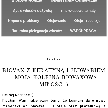
Włosowe recenzje
Tabelki i spisy kosmetyczne
Mycie włosów odżywką
Inne włosowe tematy
Kręcone problemy
Olejowanie
Oleje - recenzje
Naturalna pielęgnacja włosów
WSPÓŁPRACA
12:05:00
BIOVAX Z KERATYNĄ I JEDWABIEM
- MOJA KOLEJNA BIOVAXOWA
MIŁOŚĆ :)
Hej hej Kochane :)
Pisałam Wam jakiś czas temu, że kupiłam
dwie nowe
maseczki od biovaxa
-
3 oleje oraz proteinową z