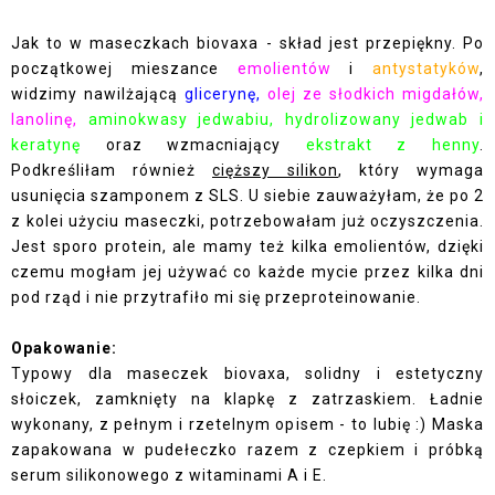
Jak to w maseczkach biovaxa - skład jest przepiękny. Po
początkowej mieszance
emolientów
i
antystatyków
,
widzimy nawilżającą
glicerynę,
olej ze słodkich migdałów,
lanolinę,
aminokwasy jedwabiu, hydrolizowany jedwab i
keratynę
oraz wzmacniający
ekstrakt z henny
.
Podkreśliłam również
cięższy silikon
, który wymaga
usunięcia szamponem z SLS. U siebie zauważyłam, że po 2
z kolei użyciu maseczki, potrzebowałam już oczyszczenia.
Jest sporo protein, ale mamy też kilka emolientów, dzięki
czemu mogłam jej używać co każde mycie przez kilka dni
pod rząd i nie przytrafiło mi się przeproteinowanie.
Opakowanie:
Typowy dla maseczek biovaxa, solidny i estetyczny
słoiczek, zamknięty na klapkę z zatrzaskiem. Ładnie
wykonany, z pełnym i rzetelnym opisem - to lubię :) Maska
zapakowana w pudełeczko razem z czepkiem i próbką
serum silikonowego z witaminami A i E.