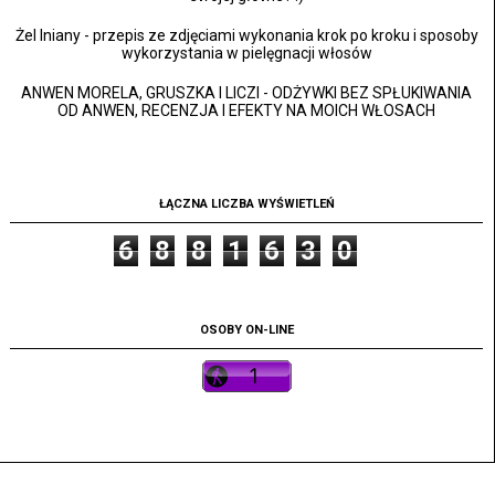
Żel lniany - przepis ze zdjęciami wykonania krok po kroku i sposoby
wykorzystania w pielęgnacji włosów
ANWEN MORELA, GRUSZKA I LICZI - ODŻYWKI BEZ SPŁUKIWANIA
OD ANWEN, RECENZJA I EFEKTY NA MOICH WŁOSACH
ŁĄCZNA LICZBA WYŚWIETLEŃ
6
8
8
1
6
3
0
OSOBY ON-LINE