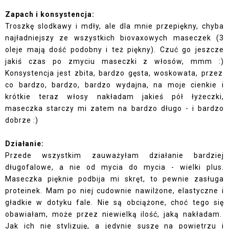
Zapach i konsystencja:
Troszkę slodkawy i mdły, ale dla mnie przepiękny, chyba
najładniejszy ze wszystkich biovaxowych maseczek (3
oleje mają dość podobny i też piękny). Czuć go jeszcze
jakiś czas po zmyciu maseczki z włosów, mmm :)
Konsystencja jest zbita, bardzo gęsta, woskowata, przez
co bardzo, bardzo, bardzo wydajna, na moje cienkie i
krótkie teraz włosy nakładam jakieś pół łyżeczki,
maseczka starczy mi zatem na bardzo długo - i bardzo
dobrze :)
Działanie:
Przede wszystkim zauważyłam działanie bardziej
długofalowe, a nie od mycia do mycia - wielki plus.
Maseczka pięknie podbija mi skręt, to pewnie zasługa
proteinek. Mam po niej cudownie nawilżone, elastyczne i
gładkie w dotyku fale. Nie są obciążone, choć tego się
obawiałam, może przez niewielką ilość, jaką nakładam.
Jak ich nie stylizuję, a jedynie suszę na powietrzu i