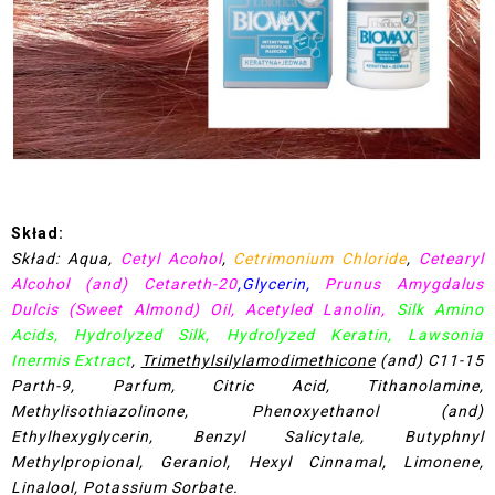
Skład:
Skład: Aqua,
Cetyl Acohol
,
Cetrimonium Chloride
,
Cetearyl
Alcohol (and) Cetareth-20
,Glycerin,
Prunus Amygdalus
Dulcis (Sweet Almond) Oil, Acetyled Lanolin,
Silk Amino
Acids, Hydrolyzed Silk, Hydrolyzed Keratin, Lawsonia
Inermis Extract
,
Trimethylsilylamodimethicone
(and) C11-15
Parth-9, Parfum, Citric Acid, Tithanolamine,
Methylisothiazolinone, Phenoxyethanol (and)
Ethylhexyglycerin, Benzyl Salicytale, Butyphnyl
Methylpropional, Geraniol, Hexyl Cinnamal, Limonene,
Linalool, Potassium Sorbate.